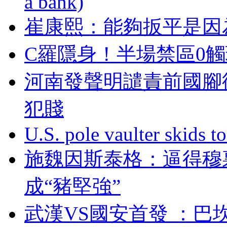
a bank)
崔康熙：能夠扳平
C羅隱身 ！半場禁
河南發聲明譴責前國腳徐亮
犯賤
U.S. pole vaulter skids to
施魏因斯泰格 ：逼
成“豬堅強”
武漢VS國安首發 ：