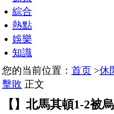
綜合
熱點
娛樂
知識
您的当前位置：
首页
>
休
擊敗
正文
【】北馬其頓1-2被