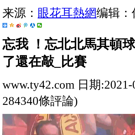
来源：
眼花耳熱網
编辑：
忘我 ！忘北北馬其
了還在敲_比賽
www.ty42.com 日期:2021-
284340條評論)