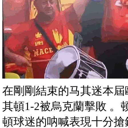
在剛剛結束的马其迷本屆歐洲
其頓1-2被烏克蘭擊敗 。
頓球迷的呐喊表現十分搶鏡