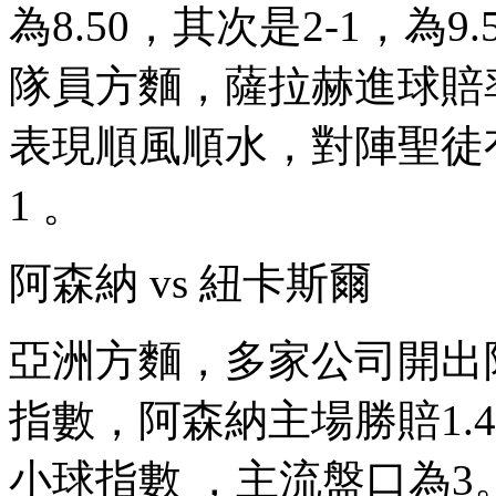
為8.50，其次是2-1 ，為9.
隊員方麵，薩拉赫進球賠率最
表現順風順水，對陣聖徒有
1 。
阿森納 vs 紐卡斯爾
亞洲方麵，多家公司開出阿森
指數，阿森納主場勝賠1.44
小球指數 ，主流盤口為3