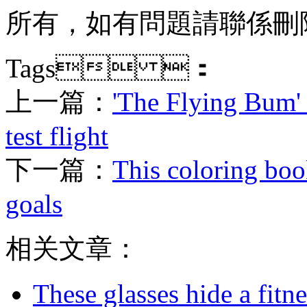
所有，如有問題請聯係刪除
Tags ：
上一篇：
'The Flying Bum' 
test flight
下一篇：
This coloring book
goals
相关文章：
These glasses hide a fitn