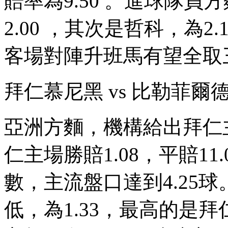
賠率為9.50 。進球隊員
2.00 ，其次是哲科，
客場對陣升班馬有望全取三分
拜仁慕尼黑 vs 比勒菲爾
亞洲方麵，機構給出拜仁主場
仁主場勝賠1.08，平賠11.00
數，主流盤口達到4.25球
低，為1.33，最高的是