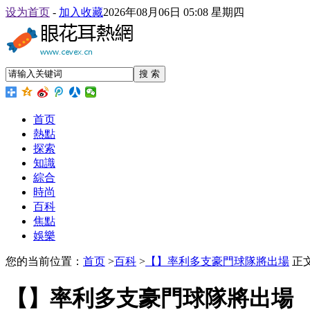
设为首页
-
加入收藏
2026年08月06日 05:08 星期四
搜 索
首页
熱點
探索
知識
綜合
時尚
百科
焦點
娛樂
您的当前位置：
首页
>
百科
>
【】率利多支豪門球隊將出場
正
【】率利多支豪門球隊將出場