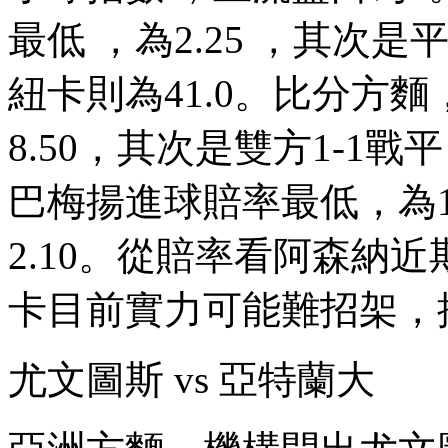
最低  ，為2.25 ，其次是平局
紐卡則為41.0。比分方麵
8.50，其次是雙方1-1戰平
巴梅揚進球賠率最低，為1.
2.10。從賠率看阿森
卡目前實力可能難招架，推薦比分
尤文圖斯 vs 亞特蘭大