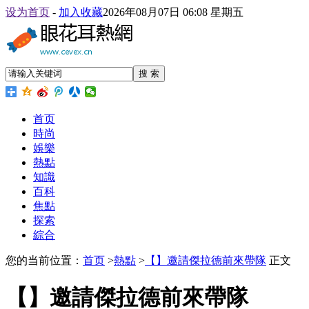
设为首页
-
加入收藏
2026年08月07日 06:08 星期五
搜 索
首页
時尚
娛樂
熱點
知識
百科
焦點
探索
綜合
您的当前位置：
首页
>
熱點
>
【】邀請傑拉德前來帶隊
正文
【】邀請傑拉德前來帶隊