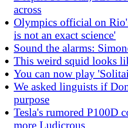
across
Olympics official on Rio'
is not an exact science'
Sound the alarms: Simone
This weird squid looks li
You can now play 'Solitai
We asked linguists if Do
purpose
Tesla's rumored P100D 
more Ludicrous