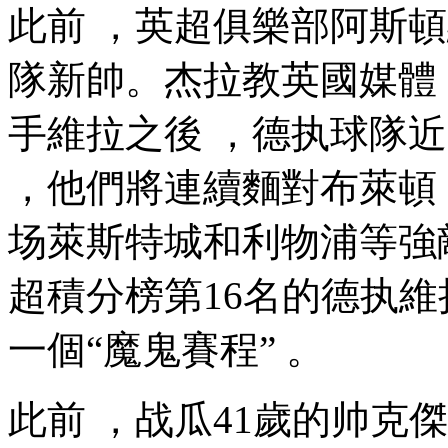
此前 ，英超俱樂部阿斯
隊新帥。杰拉教英國
手維拉之後 ，德执
球隊近
，他們將連續麵對布萊頓  
场萊斯特城和利物浦等強敵
超積分榜第16名的德执維拉來
一個“魔鬼賽程” 。
此前 ，战瓜
41歲的帅克