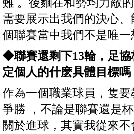
難  。後麵在和勢均力敵的對
需要展示出我們的決心、能
個聯賽當中我們不是唯一想要
◆聯賽還剩下13輪，足協
定個人的什麽具體目標嗎
作為一個職業球員，隻
爭勝 ，不論是聯賽還是杯
關於進球，其實我從來