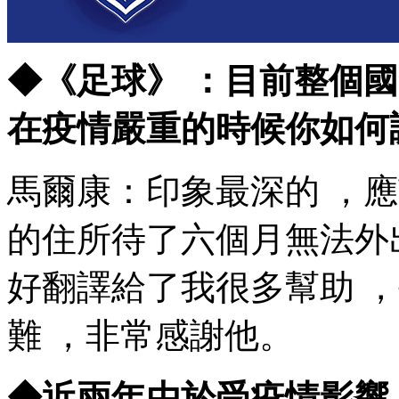
◆《足球》 ：目前整
在疫情嚴重的時候你如何調
馬爾康：印象最深的 
的住所待了六個月無法外出
好翻譯給了我很多幫助 
難 ，非常感謝他。
◆近兩年由於受疫情影響 