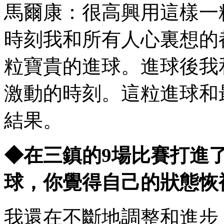
馬爾康：很高興用這樣一
時刻我和所有人心裏想的都是
粒寶貴的進球。進球後
激動的時刻。這粒進
結果 。
◆在三鎮的9場比賽打進了5
球，你覺得自己的狀態恢複了
我還在不斷地調整和進步 