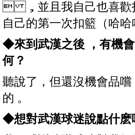
 ，並且我自己也喜歡打籃
自己的第一次扣籃（哈哈哈大笑
◆來到武漢之後  ，有機
何？
聽說了，但還沒機會品嚐
的 。
◆想對武漢球迷說點什麽嗎