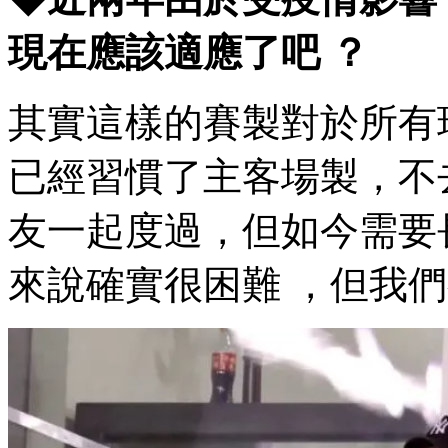
現在應該適應了吧 ？
其實這樣的賽製對於所有球員
已經習慣了主客場製，不
友一起度過，但如今需要
來說確實很困難 ，但我們