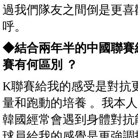
過我們隊友之間倒是更喜
呼。
◆結合兩年半的中國聯賽經
賽有何區別 ？
K聯賽給我的感受是對抗更為
量和跑動的培養 。我本
韓國經常會遇到身體對抗能
球員給我的感覺是更強調技戰