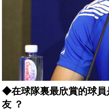
◆在球隊裏最欣賞的球員是
友  ？