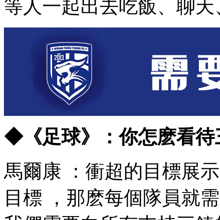
等人一起出去吃飯、聊天、購
◆《足球》：你怎麽看待
馬爾康 ：衝超的目標展示
目標 ，那麽每個隊員就需