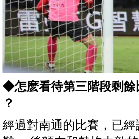
◆怎麽看待第三階段剩餘比
？
經過對南通的比賽，