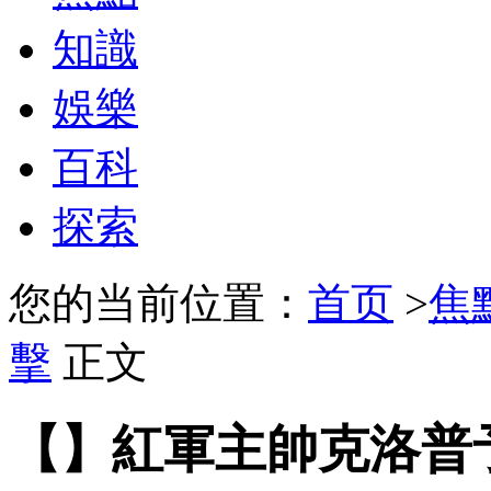
知識
娛樂
百科
探索
您的当前位置：
首页
>
焦
擊
正文
【】紅軍主帥克洛普