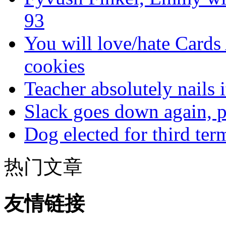
93
You will love/hate Cards
cookies
Teacher absolutely nails
Slack goes down again, 
Dog elected for third te
热门文章
友情链接