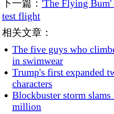
下一篇：
'The Flying Bum' 
test flight
相关文章：
The five guys who climbe
in swimwear
Trump's first expanded t
characters
Blockbuster storm slams 
million