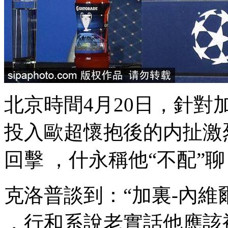
北京時間4月20日 
投入歐超懷抱後的内扯激烈措
回擊 ，什永
稱他“不配”聊《
克洛普談到：“加裏-
，行和系說老實話他應該被