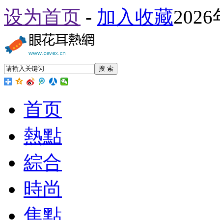
设为首页
-
加入收藏
202
搜 索
首页
熱點
綜合
時尚
焦點