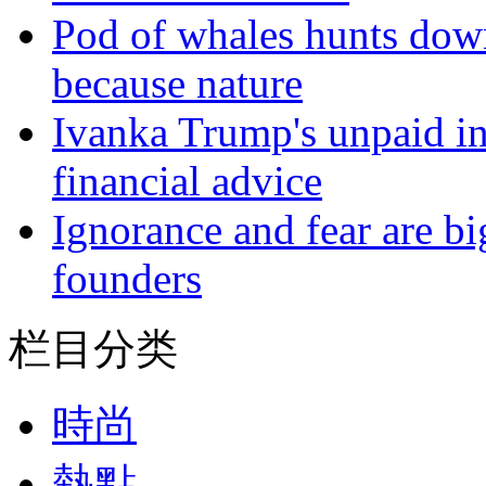
Pod of whales hunts down
because nature
Ivanka Trump's unpaid in
financial advice
Ignorance and fear are bi
founders
栏目分类
時尚
熱點