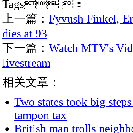
Tags ：
上一篇：
Fyvush Finkel, Em
dies at 93
下一篇：
Watch MTV's Vid
livestream
相关文章：
Two states took big steps 
tampon tax
British man trolls neighb