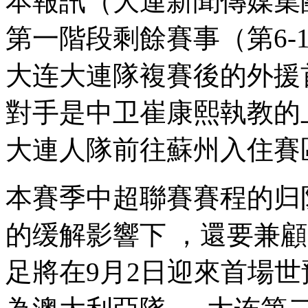
本報訊（大連新聞傳媒集團
第一階段剩餘賽事（第6-14
大连大連隊複賽後的外援首場
對手是中卫
崔康熙執教的上海
大連人隊前往蘇州入住賽區
本賽季中超聯賽賽程的归队製
的缓解影響下 ，還要兼
足將在9月2日迎來首場世預