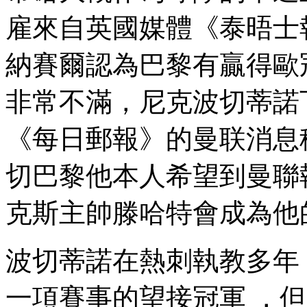
雇來自英國媒體《泰晤士報》
納賽爾認為巴黎有贏得歐冠
非常不滿，尼克波切蒂諾
《每日郵報》的曼联消息稱 
切巴黎他本人希望到曼聯執
克斯主帥滕哈特會成為他的
波切蒂諾在熱刺執教多年
一項賽事的望接冠軍 