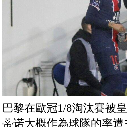
巴黎在歐冠1/8淘汰賽被皇馬逆
蒂诺大概作為球隊的率遭