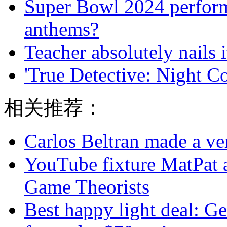
Super Bowl 2024 perform
anthems?
Teacher absolutely nails
'True Detective: Night Co
相关推荐：
Carlos Beltran made a ver
YouTube fixture MatPat 
Game Theorists
Best happy light deal: G