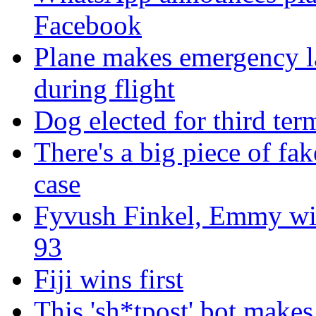
Facebook
Plane makes emergency la
during flight
Dog elected for third te
There's a big piece of fa
case
Fyvush Finkel, Emmy winn
93
Fiji wins first
This 'sh*tpost' bot makes