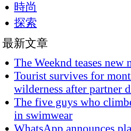
時尚
探索
最新文章
The Weeknd teases new m
Tourist survives for mon
wilderness after partner d
The five guys who climbe
in swimwear
WhatsApp announces plans