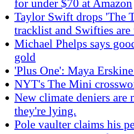
for under $70 at Amazon
Taylor Swift drops 'The 
tracklist and Swifties are
Michael Phelps says goo
gold
'Plus One': Maya Erskin
NYT's The Mini crosswor
New climate deniers are
they're lying.
Pole vaulter claims his pe