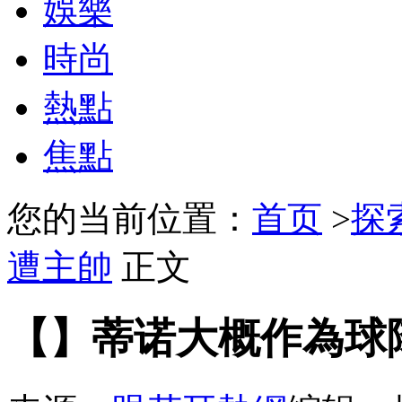
娛樂
時尚
熱點
焦點
您的当前位置：
首页
>
探
遭主帥
正文
【】蒂诺大概作為球