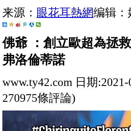
来源：
眼花耳熱網
编辑：
佛爺  ：創立歐超為
弗洛倫蒂諾
www.ty42.com 日期:2021-
270975條評論)