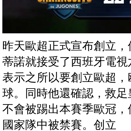
昨天歐超正式宣布創立
蒂諾就接受了西班牙電視六
表示之所以要創立歐超
球。同時他還確認，救
不會被踢出本賽季歐冠
國家隊中被禁賽。创立