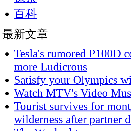
百科
最新文章
Tesla's rumored P100D 
more Ludicrous
Satisfy your Olympics wi
Watch MTV's Video Musi
Tourist survives for mon
wilderness after partner d