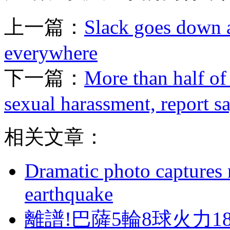
上一篇：
Slack goes down 
everywhere
下一篇：
More than half of
sexual harassment, report s
相关文章：
Dramatic photo captures n
earthquake
離譜!巴薩5輪8球火力