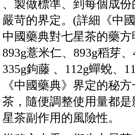
、製做標準、到每個成份
嚴苛的界定 。(詳細《中國藥
中國藥典對七星茶的藥方明文規
893g薏米仁、893g稻芽、
335g鉤藤 、112g蟬蛻
《中國藥典》界定的秘方一
茶，隨便調整使用量都是
星茶副作用的風險性。