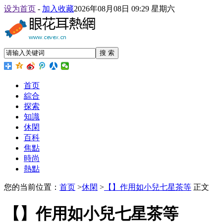
设为首页
-
加入收藏
2026年08月08日 09:29 星期六
搜 索
首页
綜合
探索
知識
休閑
百科
焦點
時尚
熱點
您的当前位置：
首页
>
休閑
>
【】作用如小兒七星茶等
正文
【】作用如小兒七星茶等