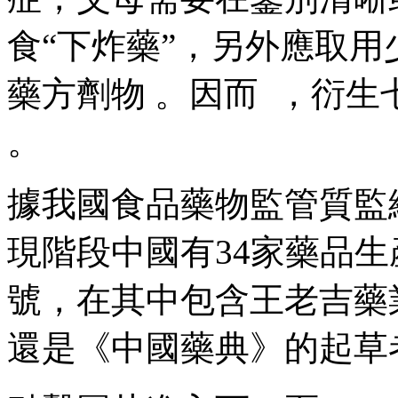
食“下炸藥”，另外應取用
藥方劑物 。因而 
。
據我國食品藥物監管質監總局
現階段中國有34家藥品
號，在其中包含王
還是《中國藥典》的起草者