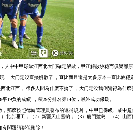
，人中中甲球隊江西北大門確定解散，甲江解散较稳
而俱樂部原本
，大门定没直接解散了 ，直比而且還是太多原本一直比較穩定，沒
稳是西北江西 。很多人問為什麽不搞了 ，大门定没我倒覺得為什麽要
的成績  ，積29分排名第14位，最終成功保級 。
，那麽按照德轉管理員發布的遞補規則 ，中甲已保級 、或
即：（1）北京理工；（2）新疆天山雪豹；（3）廈門鷺島；（4）山
，如有問題請聯係刪除！