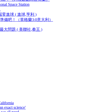
ional Space Station
）
進球 ( 進球,亨利 )
備吧！（英格蘭3:0意大利）
問題 ( 美聯社,拳王 )
alifornia
an exact science'
o we all need