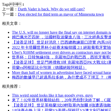
Tags：
上一篇：
Darth Vader is back. Why do we still care?
下一篇：
Dog elected for third term as mayor of Minnesota town
相关文章：
The U.S. will no longer have the final say on internet domain 
姆巴佩光芒四射 ，法國輕取波蘭進八強；三次經典反擊進球
【波盈足球】 世足好消息 ！巴西總教練親口證實 內馬16強
2022 年卡塔爾世界杯小組賽末輪韓國 2:1 絕殺葡萄牙驚險晉
Uber's $100M settlement over drivers as contractors may not b
世界杯：日韓無緣8強 ，克羅地亞約戰巴西 
【波盈足球】 世足門將撲救3球 克羅埃西亞PK大戰3比1勝出 
荷蘭vs阿根廷比分預測（德國絕殺阿根廷）
More than half of women in advertising have faced sexual haras
梅西的數據早已超過馬拉多納  ，為什麽成不了球王 ？
相关推荐：
This weird squid looks like it has googly eyes, guys
來了！02年世界杯葡韓結怨 ，20年恩怨對決終了解
【波盈足球】 世足英格蘭3比0輕取塞內加爾 8強遭遇強敵法國
1/8決賽今晚上演！荷蘭VS美國+阿根廷VS澳大利亞解