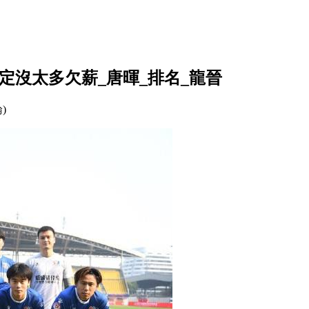
較穩定沒太多欠薪_唐暉_排名_龍晉
論)