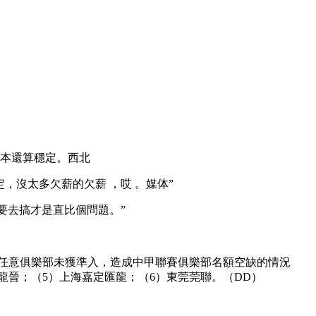
還算穩定。西北
太多欠薪的欠薪 ，哎 。媒体
”
去搞才是直比個問題。”
中超任意俱樂部未獲準入，造成中甲聯賽俱樂部名額空缺的情況
西龍晉；（5）上海嘉定匯龍；（6）東莞莞聯。（DD）