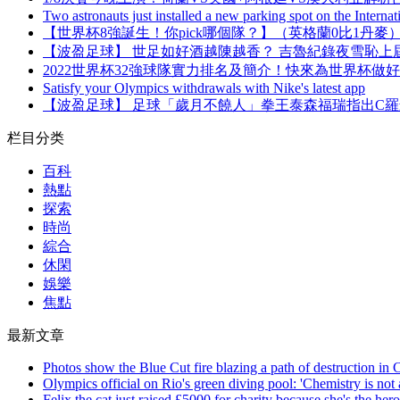
Two astronauts just installed a new parking spot on the Internat
【世界杯8強誕生！你pick哪個隊 ？】（英格蘭0比1丹麥
【波盈足球】 世足如好酒越陳越香？ 吉魯紀錄夜雪恥上屆零
2022世界杯32強球隊實力排名及簡介 ！快來為世界杯做好準
Satisfy your Olympics withdrawals with Nike's latest app
【波盈足球】 足球「歲月不饒人」拳王泰森福瑞指出C羅最大
栏目分类
百科
熱點
探索
時尚
綜合
休閑
娛樂
焦點
最新文章
Photos show the Blue Cut fire blazing a path of destruction in C
Olympics official on Rio's green diving pool: 'Chemistry is not 
Felix the cat just raised £5000 for charity because she's the her