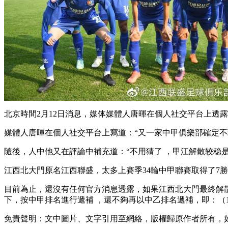
北京時間2月12日消息，媒体媒體人唐暉在個人社交平台上透露
媒體人唐暉在個人社交平台上寫道：“又一家中甲俱樂部確定不玩 
隨後，人中他又在評論中補充道：“不用猜了 ，甲江解散较
江西北大門原名江西聯盛，太多上賽季34輪中甲聯賽取得了7勝8平19負
目前為止 ，還沒有任何官方消息透露，如果江西北大門最終解散
下，按中甲排名進行遞補 ，還不夠再以中乙排名遞補，
免責聲明：文中圖片、文字引用至網絡，版權歸原作者所有