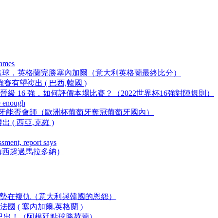
names
，英格蘭完勝塞內加爾（意大利英格蘭最終比分）
賽有望複出 ( 巴西,韓國 )
級 16 強，如何評價本場比賽 ？（2022世界杯16強對陣規則）
e enough
，西班牙葡萄牙能否會師（歐洲杯葡萄牙奪冠葡萄牙國內）
( 西亞,克羅 )
sment, report says
（梅西超過馬拉多納）
，C羅勢在複仇（意大利與韓國的恩怨）
 ( 塞內加爾,英格蘭 )
析已出！（阿根廷點球勝荷蘭）