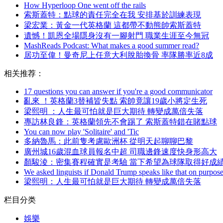
How Hyperloop One went off the rails
索斯蓋特：點球的責任完全在我 安排基於訓練表現
梁宏業 ：黃金一代英格蘭 這都帶不動熊帥索斯蓋特
遺憾！凱恩全場隱身沒有一腳射門 職業生涯至今無冠
MashReads Podcast: What makes a good summer read?
居功至偉！曼奇尼上任意大利脫胎換骨 率隊勝率近8成
相关推荐：
17 questions you can answer if you're a good communicator
亂來 ！英格蘭3替補皆失點 索帥竟讓19歲小將定生死
梁熙明 ：人生最可怕就是巨大期待 轉變成萬倍失落
專訪林良鋒：英格蘭領先不會踢了 索斯蓋特錯在賭點球
You can now play 'Solitaire' and 'Tic
多納魯馬 ：此前隻考慮歐洲杯 從明天起聊聊巴黎
廣州城16歲混血球員報名中超 司職邊鋒速度快身形高大
顏駿淩 ：密集賽程確實是考驗 當下希望為球隊取得好成
We asked linguists if Donald Trump speaks like that on purpos
梁熙明：人生最可怕就是巨大期待 轉變成萬倍失落
栏目分类
娛樂