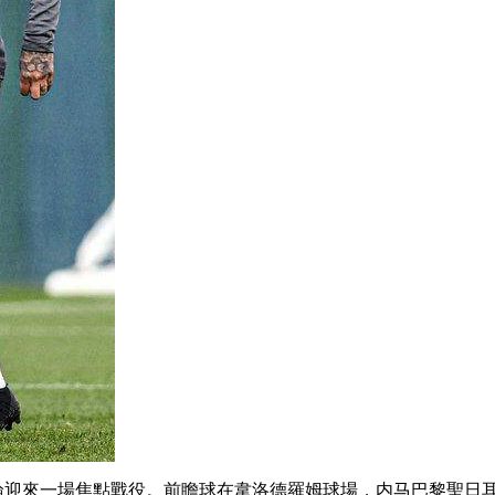
11輪迎來一場焦點戰役 。前瞻球在韋洛德羅姆球場，内马
巴黎聖日耳曼