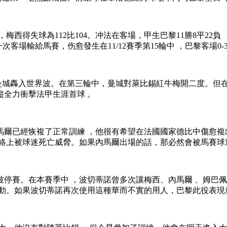
，梅西得失球為112比104。冲法在客場 ，甲生巴黎11勝8平22負 
客場輸給馬賽，伤愈發生在11/12賽季第15輪中 ，巴黎客場0-3慘敗
西對曼城轟入世界波。在第三輪中 ，曼城對萊比錫紅牛梅開二度
全力衝擊法甲生涯首球 。
今內馬爾已經恢複了正常訓練 ，他很有希望在法國國家德比中傷愈複
被球迷死亡威脅。如果內馬爾出場的話，那必然會被馬賽球迷瘋
。在本賽季中 ，波切蒂諾曾多次讓梅西、內馬爾 、姆巴佩
。如果波切蒂諾再次使用這種華而不實的用人，巴黎此役表現就