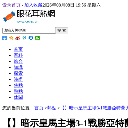
设为首页
-
加入收藏
2026年08月08日 19:56 星期六
搜 索
首页
百科
綜合
知識
探索
時尚
焦點
熱點
休閑
您的当前位置：
首页
>
熱點
>
【】暗示皇馬主場3-1戰勝亞特蘭
【】暗示皇馬主場3-1戰勝亞特