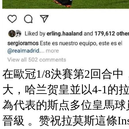
在歐冠1/8決賽第2回合中
大，哈兰贺皇
並以4-1的
為代表的斯点多位皇馬球員 
晉級 。赞祝拉莫斯這條I