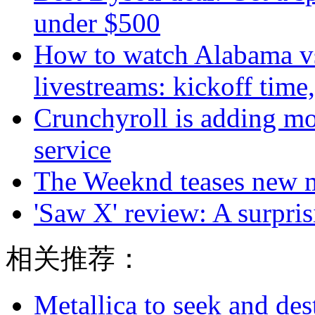
under $500
How to watch Alabama v
livestreams: kickoff time
Crunchyroll is adding mob
service
The Weeknd teases new m
'Saw X' review: A surpris
相关推荐：
Metallica to seek and de