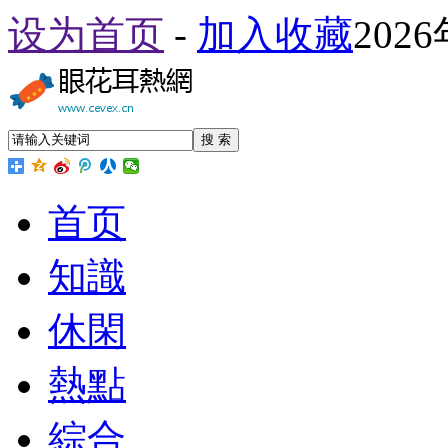
设为首页
-
加入收藏
202
搜 索
首页
知識
休閑
熱點
綜合