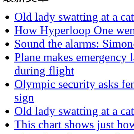
Old lady swatting at a ca
How Hyperloop One went 
Sound the alarms: Simone
Plane makes emergency la
during flight
Olympic security asks fem
sign
Old lady swatting at a ca
This chart shows just h