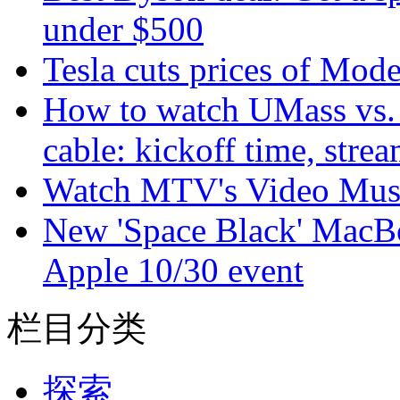
under $500
Tesla cuts prices of Mod
How to watch UMass vs. 
cable: kickoff time, stre
Watch MTV's Video Musi
New 'Space Black' MacBo
Apple 10/30 event
栏目分类
探索