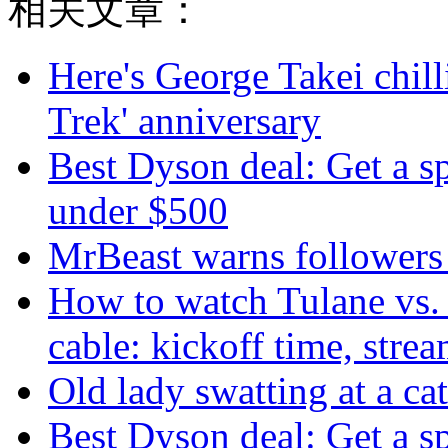
相关文章：
Here's George Takei chilli
Trek' anniversary
Best Dyson deal: Get a s
under $500
MrBeast warns followers
How to watch Tulane vs. 
cable: kickoff time, stre
Old lady swatting at a ca
Best Dyson deal: Get a s