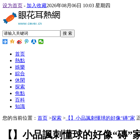
设为首页
-
加入收藏
2026年08月06日 10:03 星期四
搜 索
首页
熱點
娛樂
綜合
休閑
探索
焦點
百科
知識
您的当前位置：
首页
>
探索
>
【】小品諷刺懂球的好像“磚”家
【】小品諷刺懂球的好像“磚”