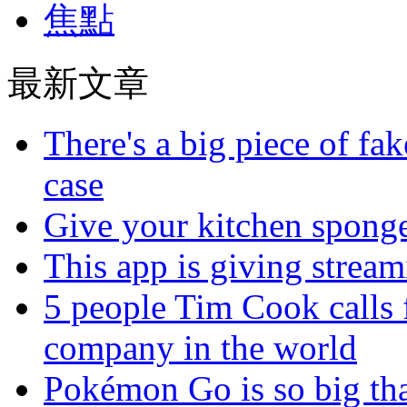
焦點
最新文章
There's a big piece of fa
case
Give your kitchen sponge 
This app is giving strea
5 people Tim Cook calls 
company in the world
Pokémon Go is so big tha