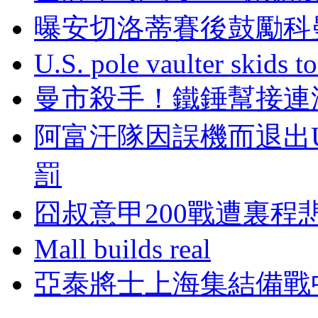
曝安切洛蒂賽後鼓勵科曼
U.S. pole vaulter skids to
曼市殺手！鐵錘幫
阿富汗隊因誤機而退出U
罰
囧叔意甲200戰遭裏程悲
Mall builds real
亞泰將士上海集結備戰