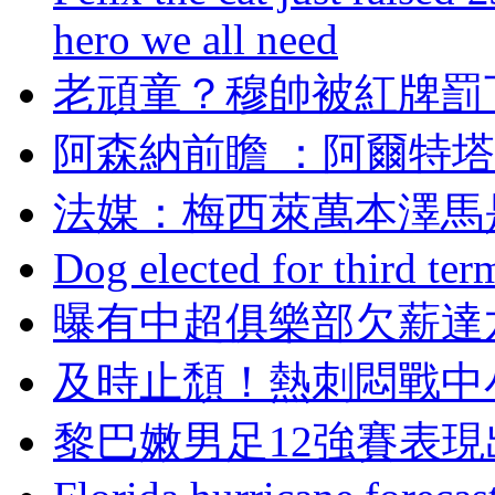
hero we all need
老頑童？穆帥被
阿森納前瞻 ：阿爾特
法媒 ：梅西萊萬本
Dog elected for third te
曝有中超俱樂部欠薪達
及時止頹！熱刺悶戰
​黎巴嫩男足12強賽表