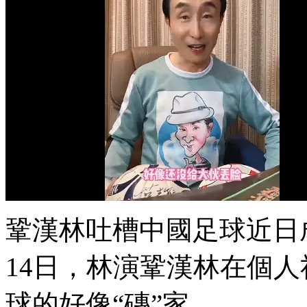
鞏漢林吐槽中國足球近日成為
14日，林演鞏漢林在個人
球的好像“磚”家 。