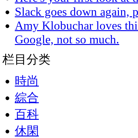
Slack goes down again, 
Amy Klobuchar loves this
Google, not so much.
栏目分类
時尚
綜合
百科
休閑