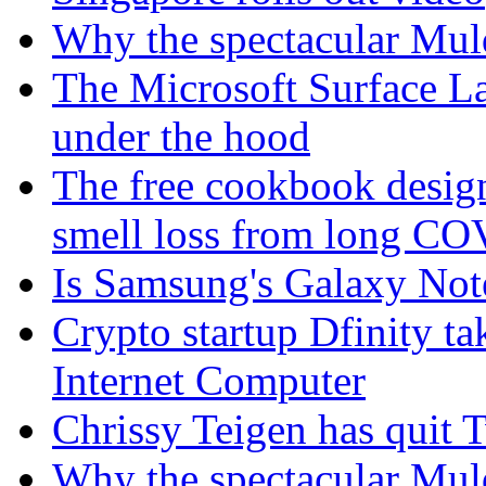
Why the spectacular Muld
The Microsoft Surface La
under the hood
The free cookbook design
smell loss from long C
Is Samsung's Galaxy Note
Crypto startup Dfinity t
Internet Computer
Chrissy Teigen has quit T
Why the spectacular Muld