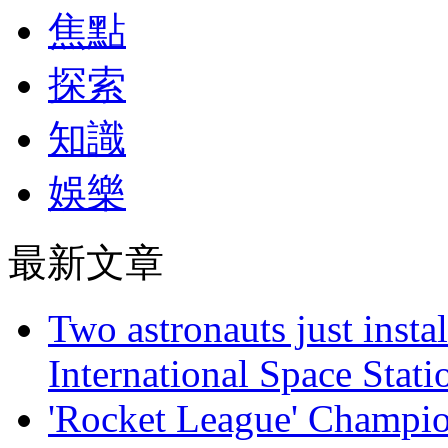
焦點
探索
知識
娛樂
最新文章
Two astronauts just insta
International Space Stati
'Rocket League' Champion