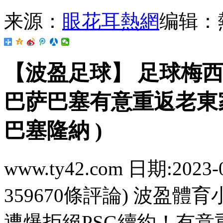
来源：
眼花耳熱網
编辑：
【波盈足球】 足球梅西遭
巴萨巴塞有意重返老東家
巴塞隆納 )
www.ty42.com 日期:2023-
359670條評論) 波盈體
遭爆拒絕PSG續約！有意