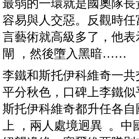
最弱的一環就是國奧隊長黃政
容易與人交惡。反觀時任
言藝術就高級多了 ，他表
閘 ，然後墮入黑暗……
李鐵和斯托伊科維奇一共交手過6
平分秋色，口碑上李鐵似乎還
斯托伊科維奇都升任各自國家
上 ，兩人處境迥異 