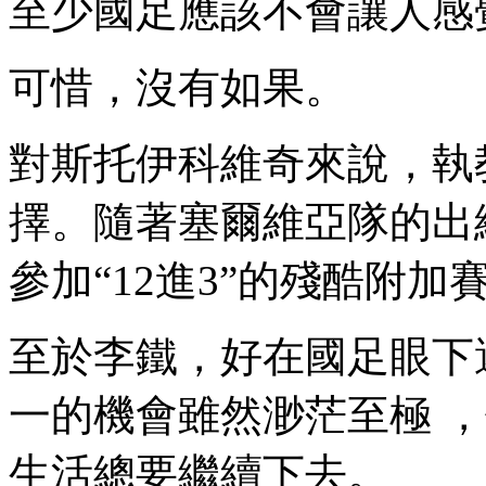
至少國足應該不會讓人感覺這
可惜 ，沒有如果。
對斯托伊科維奇來說
擇 。隨著塞爾維亞隊的
參加“12進3”的殘酷附加賽 
至於李鐵 ，好在國足眼下
一的機會雖然渺茫至極 ，但事
生活總要繼續下去。