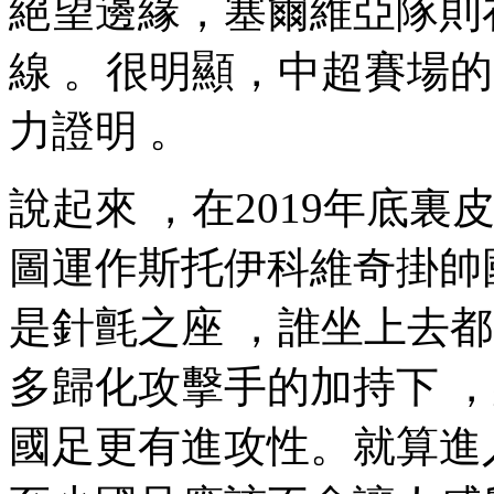
絕望邊緣，塞爾維亞
線 。很明顯，中
力證明 。
說起來 ，在2019年底裏
圖運作斯托伊科維奇掛帥國足
是針氈之座 ，誰坐上去都
多歸化攻擊手的加持下 
國足更有進攻性。就算進