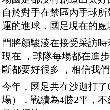
自於對手在禁區內手球所帶來
運的進球 ，國足現在的處境
門將顏駿淩在接受采訪時表示
現在 ，球隊每場都在進
斷都要好很多  ，相信我們
今年，國足共在沙迦打了6
場） ，戰績為4勝2平 