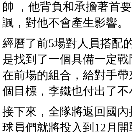
帥 ，他背負和承擔著首
諷，對他不會產生影響。
經曆了前5場對人員搭配的調
是找到了一個具備一定戰鬥
在前場的組合 ，給對手
個目標，李鐵也付出了不小
接下來，全隊將返回國內接受
球員們就將投入到12月開戰的