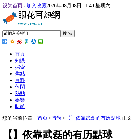
设为首页
-
加入收藏
2026年08月08日 11:40 星期六
搜 索
首页
知識
探索
焦點
百科
休閑
熱點
娛樂
時尚
您的当前位置：
首页
>
時尚
>
【】依靠武磊的有历點球
正文
【】依靠武磊的有历點球