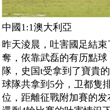
中國1:1澳大利亞
昨天淩晨，吐害
國足結束
奪 ，依靠武磊的有历點球
隊，史国t受拿到了寶貴的
球隊共拿到5分，卫
位 ，距離征戰附加賽的发