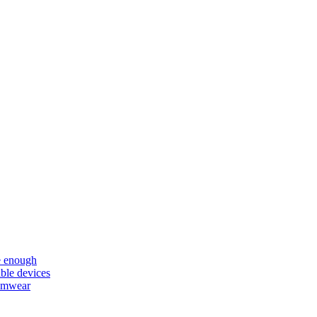
e enough
ble devices
wimwear