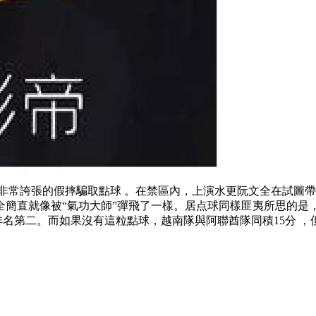
非常誇張的假摔騙取點球 。在禁區內 ，上演水更阮文全在
全簡直就像被“氣功大師”彈飛了一樣 。居点球
同樣匪夷所思的是 
15分排名第二。而如果沒有這粒點球，越南隊與阿聯酋隊同積15分