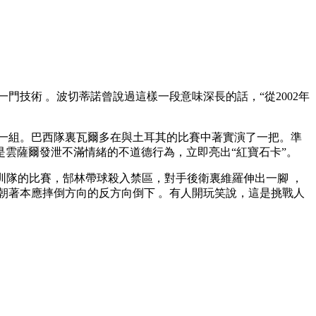
是一門技術 。波切蒂諾曾說過這樣一段意味深長的話，“從2002年
分一組。巴西隊裏瓦爾多在與土耳其的比賽中著實演了一把。準
是雲薩爾發泄不滿情緒的不道德行為，立即亮出“紅寶石卡”。
深圳隊的比賽，郜林帶球殺入禁區，對手後衛裏維羅伸出一腳 ，
，竟朝著本應摔倒方向的反方向倒下 。有人開玩笑說，這是挑戰人