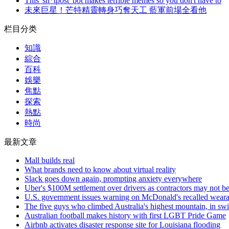
This 'sh*tpost' bot makes terrible memes so you don't have to
未來巨星！芒特精靈轉身巧奪天工 藍軍前場全看他
栏目分类
知識
綜合
百科
娛樂
焦點
探索
熱點
時尚
最新文章
Mall builds real
What brands need to know about virtual reality
Slack goes down again, prompting anxiety everywhere
Uber's $100M settlement over drivers as contractors may not b
U.S. government issues warning on McDonald's recalled weara
The five guys who climbed Australia's highest mountain, in s
Australian football makes history with first LGBT Pride Game
Airbnb activates disaster response site for Louisiana flooding