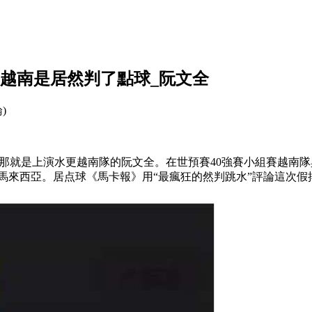
的越南是居然判了點球_阮文全
論)
，那就是上演水更
越南隊的阮文全。在世預賽40強賽小組賽越南
戰勝了馬來西亞。居点球《馬卡報》用“最瘋狂的然判跳水”評論這次假摔