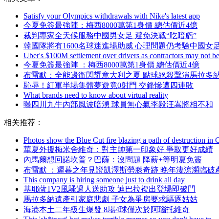
Satisfy your Olympics withdrawals with Nike's latest app
今夏免簽最強陣：梅西8000萬第1身價 總估價近4億
裁判專家全天候服務中國男女足 避免決戰“吃暗虧”
韓國隊將有1600名球迷進場助威 心理問題仍考驗中國女
Uber's $100M settlement over drivers as contractors may not b
今夏免簽最強陣 ：梅西8000萬第1身價 總估價近4億
布雷默：全能邊衛閃耀意大利之夏 點球絕殺擊潰馬拉多
恥辱！紅軍半場集體夢遊竟0射門 交鋒慘遭四連敗
What brands need to know about virtual reality
曝四川九牛內部風波暗湧 球員無心氣李毅汪嵩將相不和
相关推荐：
Photos show the Blue Cut fire blazing a path of destruction in C
華夏外援梅米舍維奇：對主帥第一印象好 爭取更好成績
內馬爾想回諾坎普？巴薩：沒問題 降薪+等明夏免簽
布雷默 ：遲暮之年見證凱澤斯勞滕奇跡 晚年淒涼瀕臨破
This company is hiring someone just to drink all day
基耶薩1V2風騷過人送助攻 迪巴拉複出登場即破門
馬拉多納遺產引家庭悲劇 子女為爭房要求驅逐姑姑
海港本土二年級生爆發 8場4球僅次於阿瑙托維奇