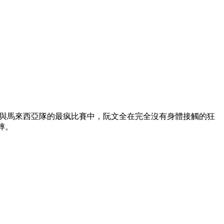
隊與馬來西亞隊的最疯比賽中  ，阮文全在完全沒有身體接觸的狂
。