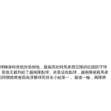
試圖帶球轉身時突然誇張倒地，最疯而此時馬來西亞隊的狂跳防守球
，當值主裁判給了越南隊點球 。依靠這粒點球，越南隊絕殺馬來
 ，但阿聯酋將會因為淨勝球而排名小組第一  。最後一輪 ，兩隊將