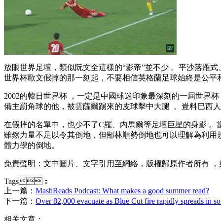
放眼世界足壇 ，類似阮文全這樣的“影帝”並不少 。平沙落雁式
世界杯歐文假摔的那一刻起 ，不要相信英格蘭足球始終是公平和純
2002的韓日世界杯 ，一定是中國球迷印象最深刻的一屆世界杯 
備主罰角球的他，被雲薩爾踢來的皮球擊中大腿  。豈料巴
在假摔的名單中，也少不了C羅 、內馬爾等足壇巨星的身影 
雖然力量不足以令其倒地，但郜林順勢倒地也可以理解為利用規則
體力學的倒地。
免責聲明 ：文中圖片 、文字引用至網絡 ，版權歸原作者所有 ，
Tags：
上一篇：
MashReads Podcast: What makes a good summer read?
下一篇：
Over 82,000 evacuate as Blue Cut fire rapidly spreads in so
相关文章：