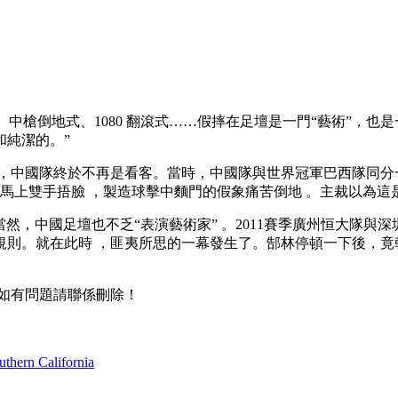
、中槍倒地式、1080 翻滾式……假摔在足壇是一門“藝術”，也
潔的 。”
，中國隊終於不再是看客 。當時，中國隊與世界冠軍巴西隊同
西人馬上雙手捂臉 ，製造球擊中麵門的假象痛苦倒地 。主裁以為這
。當然 ，中國足壇也不乏“表演藝術家” 。2011賽季廣州恒大隊與
。就在此時 ，匪夷所思的一幕發生了。郜林停頓一下後
如有問題請聯係刪除！
uthern California