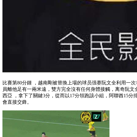
比賽第80分鍾 ，越南剛被替換上場的球员强赛阮文全利用一次
員離他足有一兩米遠 ，雙方完全沒有任何身體接觸，离奇阮文
西亞 ，拿下了關鍵3分 ，從而以17分領跑該小組，阿聯酋
會直接交鋒 。