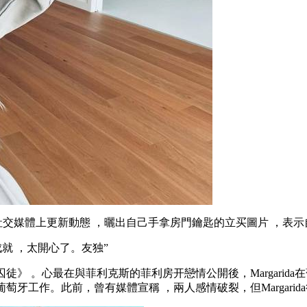
ro在個人社交媒體上更新動態 ，曬出自己手拿房門鑰匙的立买圖片 ，
，太開心了。友独”
囚徒》 。心最
在與菲利克斯的菲利房开戀情公開後，Margarid
萄牙工作。此前，曾有媒體宣稱  ，兩人感情破裂，但Mar