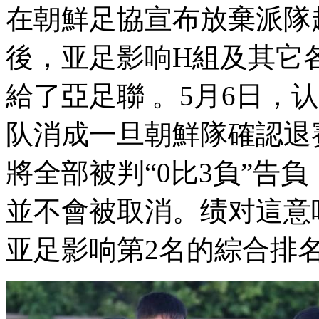
在朝鮮足協宣布放棄派隊
後，亚足影响H組
給了亞足聯 。5月6日，
队消成一旦朝鮮隊確認退賽
將全部被判“0比3負”告負
並不會被取消 。绩对這意
亚足影响第2名的綜合排名不