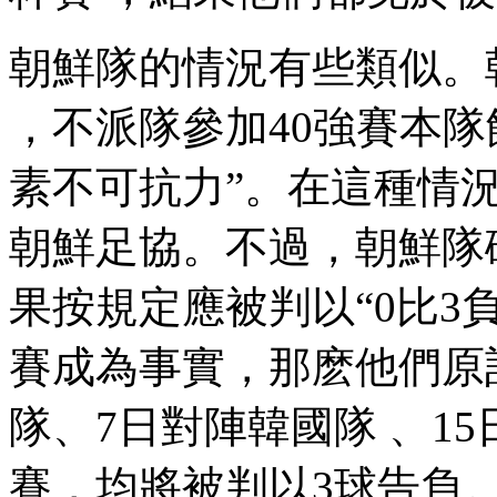
朝鮮隊的情況有些類似
，不派隊參加40強賽本隊餘
素不可抗力”。在這種情
朝鮮足協。不過，朝鮮
果按規定應被判以“0比3負”
賽成為事實，那麽他
隊、7日對陣韓國隊
賽 ，均將被判以3球告負