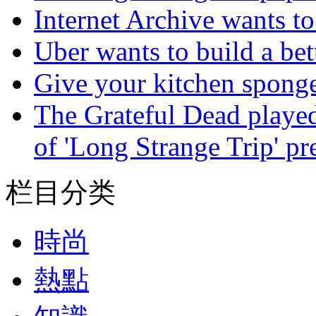
Internet Archive wants to 
Uber wants to build a bet
Give your kitchen sponge 
The Grateful Dead played
of 'Long Strange Trip' pr
栏目分类
時尚
熱點