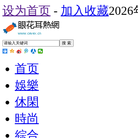
设为首页
-
加入收藏
202
搜 索
首页
娛樂
休閑
時尚
綜合