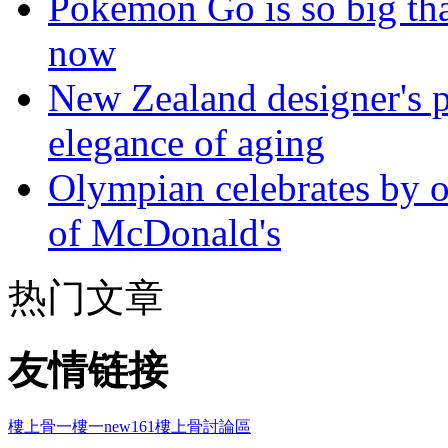
Pokémon Go is so big tha
now
New Zealand designer's ph
elegance of aging
Olympian celebrates by o
of McDonald's
热门文章
友情链接
樓上骨
一樓一
new161
樓上骨討論區