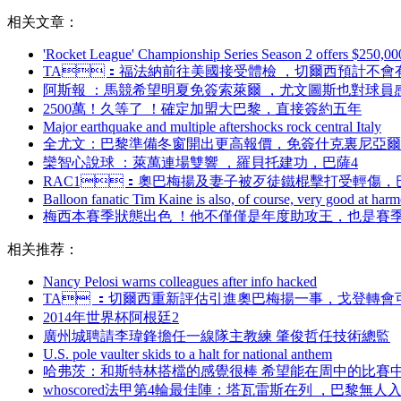
相关文章：
'Rocket League' Championship Series Season 2 offers $250,000
TA：福法納前往美國接受體檢 ，切爾西預計不會
阿斯報 ：馬競希望明夏免簽索萊爾 ，尤文圖斯也對球員
2500萬！久等了 ！確定加盟大巴黎，直接簽約五年
Major earthquake and multiple aftershocks rock central Italy
全尤文：巴黎準備冬窗開出更高報價，免簽什克裏尼亞爾
欒智心說球 ：萊萬連場雙響 ，羅貝托建功 ，巴薩4
RAC1：奧巴梅揚及妻子被歹徒鐵棍擊打受輕傷 
Balloon fanatic Tim Kaine is also, of course, very good at har
梅西本賽季狀態出色 ！他不僅僅是年度助攻王 ，也是賽季過人
相关推荐：
Nancy Pelosi warns colleagues after info hacked
TA ：切爾西重新評估引進奧巴梅揚一事，戈登轉
2014年世界杯阿根廷2
廣州城聘請李瑋鋒擔任一線隊主教練 肇俊哲任技術總監
U.S. pole vaulter skids to a halt for national anthem
哈弗茨：和斯特林搭檔的感覺很棒 希望能在周中的比賽
whoscored法甲第4輪最佳陣：塔瓦雷斯在列  ，巴黎無人