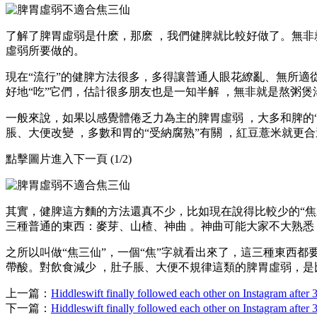
了解了脾胃虛弱是什麽，那麽 ，我們健脾就比較好做了 。無非就是
虛弱所要做的 。
現在“流行”的健脾方法很多 ，多得讓普通人眼花繚亂、無所適從
好地“吃”它們，估計很多朋友也是一知半解 ，無非就是熬粥煲湯
一般來說 ，如果以感覺體倦乏力為主的脾胃虛弱 ，大多和脾的“運
脹、大便改變 ，多數和胃的“受納腐熟”有關 ，紅豆薏米就更合適
點擊圖片進入下一頁 (1/2)
其實，健脾這方麵的方法還真不少 ，比如現在說得比較少的“焦
三種普通的東西 ：麥芽、山楂、神曲 。神曲可能大家不大熟
之所以叫做“焦三仙” ，一個“焦”字就看出來了，這三種東西都
帶酸。對飲食減少 ，肚子脹 、大便不規律這類的脾胃虛弱，是比較
上一篇：
Hiddleswift finally followed each other on Instagram after 
下一篇：
Hiddleswift finally followed each other on Instagram after 