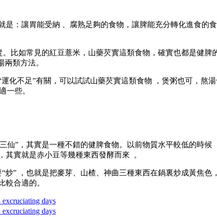
：讓胃能受納 、腐熟足夠的食物，讓脾能充分轉化進食的食物
。比如常見的紅豆薏米，山藥芡實這類食物，確實也都是健脾的
兩類方法。
化不足”有關，可以試試山藥芡實這類食物 ，煲粥也可 ，熬
一些。
三仙” ，其實是一種不錯的健脾食物 。以前物質水平較低的時候 
悉，其實就是赤小豆等幾種東西發酵而來  。
要“炒” ，也就是把麥芽、山楂、神曲三種東西在鍋裏炒成黃焦色
合適的。
3 excruciating days
3 excruciating days