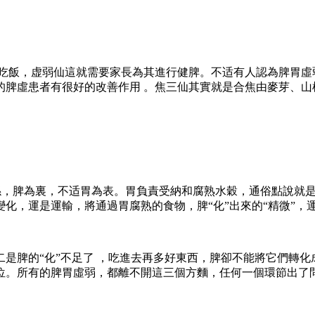
 ，虚弱仙這就需要家長為其進行健脾。不适
有人認為脾胃虛弱
者有很好的改善作用 。焦三仙其實就是合焦由麥芽、山楂 
係，脾為裏，不适胃為表。胃負責受納和腐熟水穀 ，通
是變化，運是運輸，將通過胃腐熟的食物 ，脾“化”出來的“精微”
少了；二是脾的“化”不足了 ，吃進去再多好東西，脾卻不能將它們轉
。所有的脾胃虛弱 ，都離不開這三個方麵 ，任何一個環節出了問題