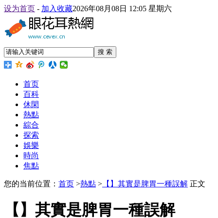
设为首页
-
加入收藏
2026年08月08日 12:05 星期六
搜 索
首页
百科
休閑
熱點
綜合
探索
娛樂
時尚
焦點
您的当前位置：
首页
>
熱點
>
【】其實是脾胃一種誤解
正文
【】其實是脾胃一種誤解