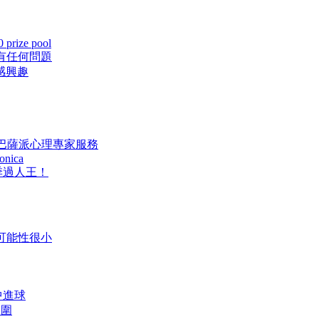
 prize pool
有任何問題
感興趣
，巴薩派心理專家服務
monica
王！
會可能性很小
中進球
入圍