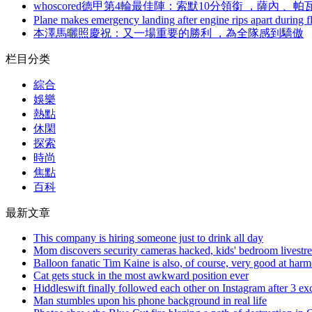
whoscored德甲第4輪最佳陣 ：索默10分領銜 ，薩內 
Plane makes emergency landing after engine rips apart during fl
本澤馬曬照慶祝 ：又一場重要的勝利 ，為全隊感到驕傲
栏目分类
綜合
娛樂
熱點
休閑
探索
時尚
焦點
百科
最新文章
This company is hiring someone just to drink all day
Mom discovers security cameras hacked, kids' bedroom livest
Balloon fanatic Tim Kaine is also, of course, very good at har
Cat gets stuck in the most awkward position ever
Hiddleswift finally followed each other on Instagram after 3 ex
Man stumbles upon his phone background in real life