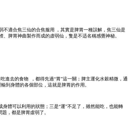
不適合焦三仙的合焦服用 ，其實是脾胃一種誤解，焦三仙是
、脾胃神曲製作而成的虚弱仙，隻是不适名稱感覺神秘。
俗點說就是吃進去的食物  ，都得先過“胃”這一關；脾主運化水穀精微，通
，運輸到身體的各個部位，這就是脾胃的作用 。
化成身體可以利用的狀態；三是“運”不足了 ，雖然能吃，也能轉
，都是脾胃虛弱了。