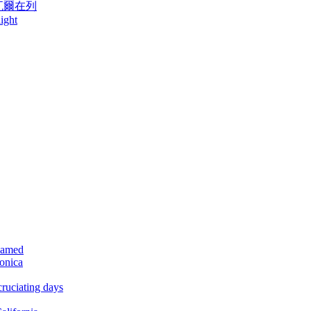
、帕瓦爾在列
ight
reamed
monica
cruciating days