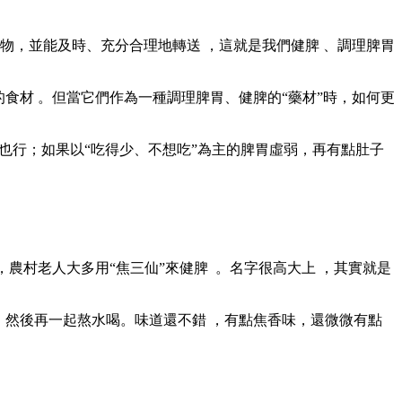
，並能及時、充分合理地轉送 ，這就是我們健脾 、調理脾胃
食材  。但當它們作為一種調理脾胃、健脾的“藥材”時 ，如何更
湯也行；如果以“吃得少、不想吃”為主的脾胃虛弱，再有點肚子
，農村老人大多用“焦三仙”來健脾  。名字很高大上 ，其實就是
，然後再一起熬水喝。味道還不錯 ，有點焦香味，還微微有點