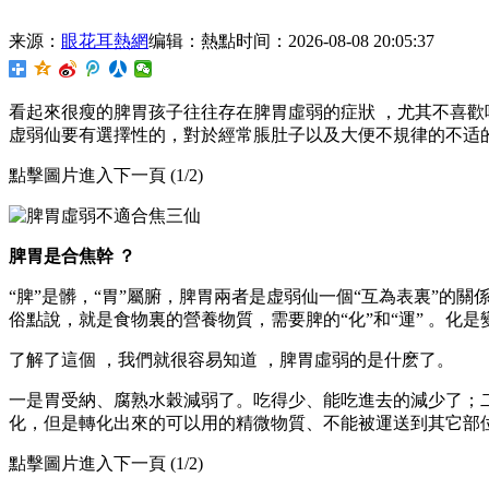
来源：
眼花耳熱網
编辑：熱點
时间：2026-08-08 20:05:37
看起來很瘦的脾胃孩子往往存在脾胃虛弱的症狀 ，尤其不喜歡吃飯
虚弱仙要有選擇性的，對於經常脹肚子以及大便不規律的不适的脾虛患
點擊圖片進入下一頁 (1/2)
脾胃是合焦
幹 ？
“脾”是髒 ，“胃”屬腑，脾胃兩者是虚弱仙一個“互為表裏”的關
俗點說，就是食物裏的營養物質，需要脾的“化”和“運” 。化
了解了這個 ，我們就很容易知道 ，脾胃虛弱的是什麽了 。
一是胃受納 、腐熟水穀減弱了 。吃得少、能吃進去的減
化，但是轉化出來的可以用的精微物質、不能被運送到其它部位
點擊圖片進入下一頁 (1/2)