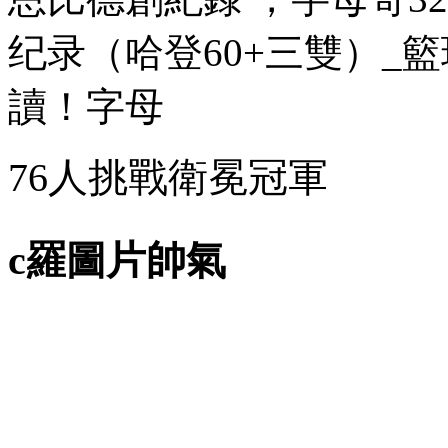
纪录
（哈登60+三雙）_籃球
讀！字母
76人挑戰衛冕冠軍
c羅圖片帥氣