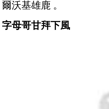
爾沃基雄鹿 。
字母哥甘拜下風