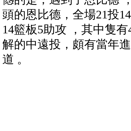
頭的恩比德 ，全場21投14中
14籃板5助攻 ，其中
解的中遠投，頗有當
道 。