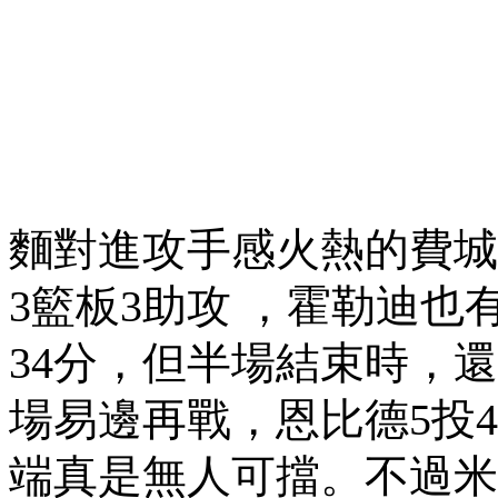
麵對進攻手感火熱的費城7
3籃板3助攻 ，霍勒迪也有
34分，但半場結束時 ，
場易邊再戰，恩比德5投4
端真是無人可擋。不過