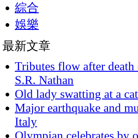
綜合
娛樂
最新文章
Tributes flow after death
S.R. Nathan
Old lady swatting at a ca
Major earthquake and mul
Italy
Olympian celebrates by o