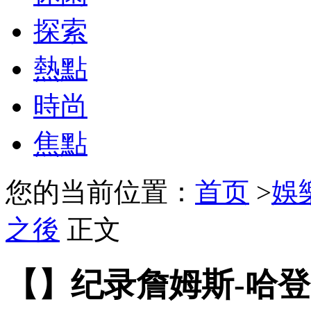
探索
熱點
時尚
焦點
您的当前位置：
首页
>
娛
之後
正文
【】纪录詹姆斯-哈