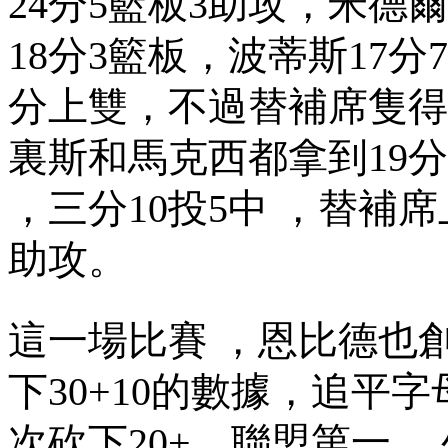
24分5籃板3助攻，米德
18分3籃板，波蒂斯17分
分上雙，不過替補席隻得到1
裏斯和馬克西都拿到19分 
，三分10投5中 ，
助攻 。
這一場比賽 ，恩比德也
下30+10的數據 ，追平字母哥
次砍下20+，聯盟第一