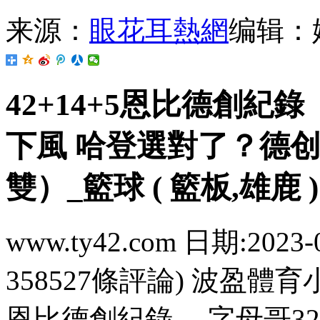
来源：
眼花耳熱網
编辑：
42+14+5恩比德創紀錄 
下風 哈登選對了 
雙）_籃球 ( 籃板,雄鹿 )
www.ty42.com 日期:2023-
358527條評論) 波盈體育
恩比德創紀錄 ，字母哥32