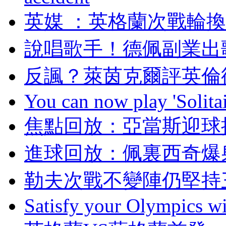
英媒 ：英格蘭次戰
說唱歌手！德佩副業
反諷？萊茵克爾評英倫德比
You can now play 'Solitai
焦點回放 ：亞當斯迎
進球回放 ：佩裏西奇
勒夫次戰不變陣仍堅持
Satisfy your Olympics wi