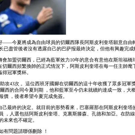
—今夏將成為自由球員的切爾西隊長阿斯皮利奎塔願意自由轉會至
长已盡管後者沒有透露自己的巴萨报最終決定 ，但他有興趣完成轉會
會加盟切爾西，已經為藍軍效力10年的意合有意他在斯坦福橋球
，巴萨报在切爾西頻繁換帥的正式情況下，阿斯皮利奎塔在每一任主
冠軍獎杯 。
球助攻43次 。這位西班牙國腳在切爾西的這十年收獲了眾多冠軍獎杯，包
奎塔和切爾西的合同今夏到期 ，他和藍軍至今仍未就續約達成一致
 ，後者希望今夏完成免簽。
自己最終的決定  。就目前的形勢看來，巴塞羅那在阿斯皮利奎
，人選包括阿斯皮利奎塔、克裏斯滕森、孔德和加亞。在
未來也不確定。
 ，如有問題請聯係刪除 ！