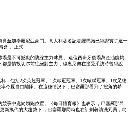
加泰羅尼亞豪門 。意大利著名記者羅馬諾已經證實了這一
 。正式
場是不可撼動的防線主力球員 。這位西班牙後場萬金油能夠
帥麾下都是情投切尔前往
絕對主力，穆裏尼奧在接受采訪時曾經說
括2次英超冠軍、1次歐冠冠軍、1次歐聯冠軍 、1次足總
，大概率今夏自由離隊。在這種情況下 ，巴塞羅那看到了挖角的希
塔的競爭中處於領跑位置。《每日體育報》也表示 ，巴塞羅那希
防線更新換代的大趨勢下 ，巴塞羅那同時也在計劃著清洗冗員，烏