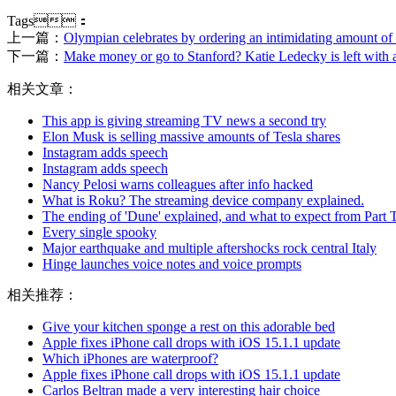
Tags：
上一篇：
Olympian celebrates by ordering an intimidating amount o
下一篇：
Make money or go to Stanford? Katie Ledecky is left with a
相关文章：
This app is giving streaming TV news a second try
Elon Musk is selling massive amounts of Tesla shares
Instagram adds speech
Instagram adds speech
Nancy Pelosi warns colleagues after info hacked
What is Roku? The streaming device company explained.
The ending of 'Dune' explained, and what to expect from Part
Every single spooky
Major earthquake and multiple aftershocks rock central Italy
Hinge launches voice notes and voice prompts
相关推荐：
Give your kitchen sponge a rest on this adorable bed
Apple fixes iPhone call drops with iOS 15.1.1 update
Which iPhones are waterproof?
Apple fixes iPhone call drops with iOS 15.1.1 update
Carlos Beltran made a very interesting hair choice