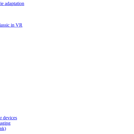
ie adaptation
 classic in VR
r devices
 aging
ank)