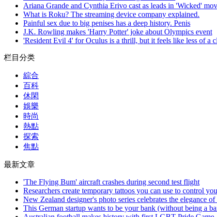
Ariana Grande and Cynthia Erivo cast as leads in 'Wicked' mov
What is Roku? The streaming device company explained.
Painful sex due to big penises has a deep history. Penis
J.K. Rowling makes 'Harry Potter' joke about Olympics event
'Resident Evil 4' for Oculus is a thrill, but it feels like less of a
栏目分类
綜合
百科
休閑
娛樂
時尚
熱點
探索
焦點
最新文章
'The Flying Bum' aircraft crashes during second test flight
Researchers create temporary tattoos you can use to control you
New Zealand designer's photo series celebrates the elegance of
This German startup wants to be your bank (without being a b
Australian football makes history with first LGBT Pride Game