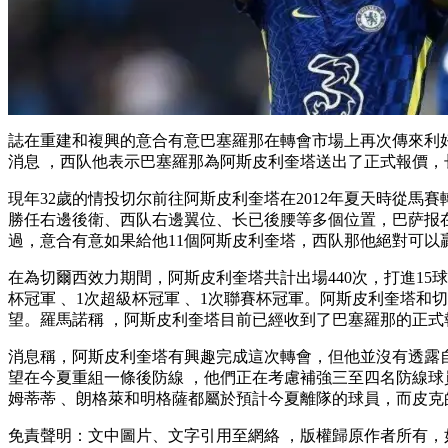
誌在重建和複興的意合有意巴塞羅那在轉會市場上再次傳來利好—
消息 ，西队
他表示巴塞羅那為阿斯皮利奎塔送出了正式報價 ，
現年32歲的情投切尔前往阿斯皮利奎塔在2012年夏天時從馬賽轉
勝任右邊後衛、西队右邊翼位、长已後腰等多個位置
過，意合有意如果給他11個阿斯皮利奎塔，西队那他絕對可以贏得
在為切爾西效力期間，阿斯皮利奎塔共計出場440次，打進15
杯冠軍  、1次超級杯冠軍 、1次聯賽杯冠軍 。阿斯皮利
望 。羅馬諾稱 ，阿斯皮利奎塔目前已經收到了巴塞羅那的正式報價
消息稱，阿斯皮利奎塔有興趣完成這次轉會 ，但他並沒有透露
望在今夏重組一條後防線 ，他們正在考慮補強三至四名防線球員 
姆蒂蒂 、朗格萊和明格薩都屬於預計今夏離隊的球員，而皮克的
免責聲明：文中圖片、文字引用至網絡 ，版權歸原作者所有