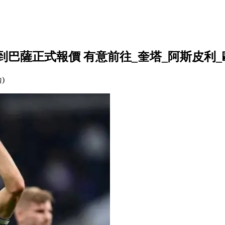
已收到巴薩正式報價 有意前往_奎塔_阿斯皮利
論)