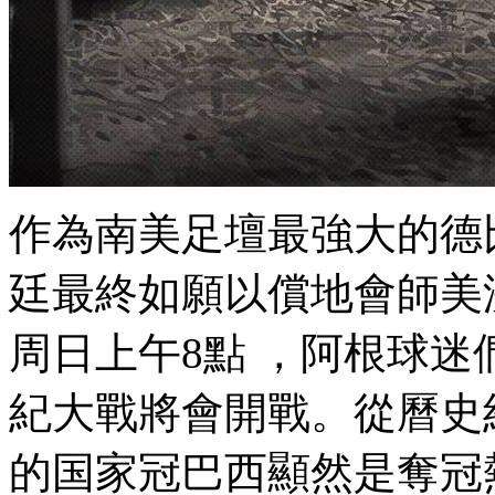
作為南美足壇最強大的德比队
廷最終如願以償地會師美洲杯
周日上午8點 ，阿根
紀大戰將會開戰。從曆史
的国家冠巴西顯然是奪冠熱門