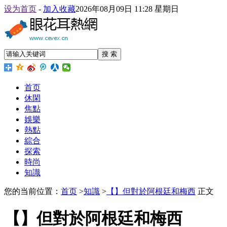
设为首页
-
加入收藏
2026年08月09日 11:28 星期日
搜 索
首页
休閑
焦點
娛樂
熱點
綜合
探索
時尚
知識
您的当前位置：
首页
>
知識
>
【】但對於阿根廷和梅西
正文
【】但對於阿根廷和梅西