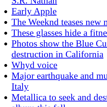
S.R. Nathan
Early Apple
The Weeknd teases new m
These glasses hide a fitn
Photos show the Blue Cut 
destruction in California
Whyd voice
Major earthquake and mul
Italy
Metallica to seek and de