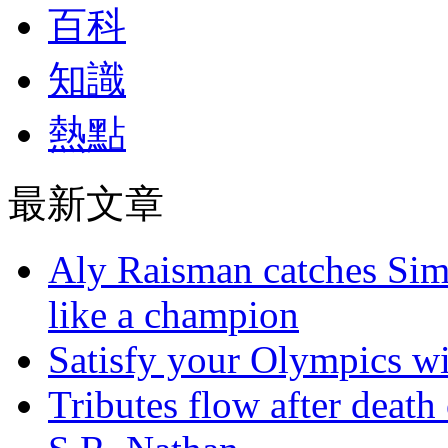
百科
知識
熱點
最新文章
Aly Raisman catches Sim
like a champion
Satisfy your Olympics wi
Tributes flow after death