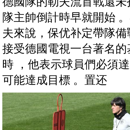
德國隊的勒夫流首戰還未打響
隊主帥倒計時早就開始
夫來說，保优补定
帶隊備
接受德國電視一台著名的基米足
時 ，他表示球員們必須
可能達成目標 。置还