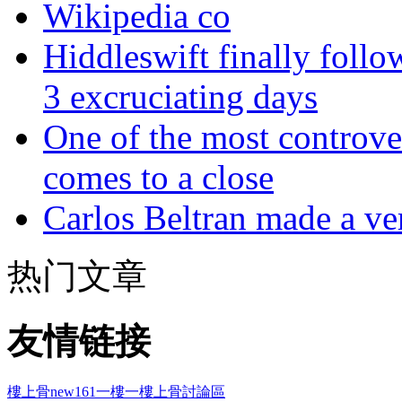
Wikipedia co
Hiddleswift finally follo
3 excruciating days
One of the most controve
comes to a close
Carlos Beltran made a ver
热门文章
友情链接
樓上骨
new161
一樓一
樓上骨討論區