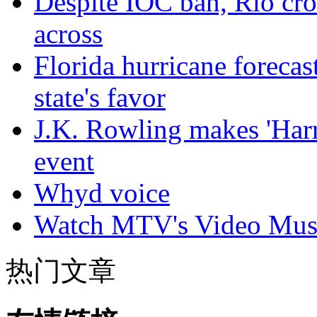
Despite IOC ban, Rio cro
across
Florida hurricane forecas
state's favor
J.K. Rowling makes 'Harr
event
Whyd voice
Watch MTV's Video Musi
热门文章