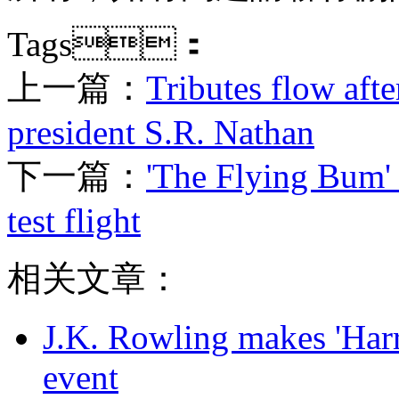
Tags：
上一篇：
Tributes flow aft
president S.R. Nathan
下一篇：
'The Flying Bum' 
test flight
相关文章：
J.K. Rowling makes 'Harr
event