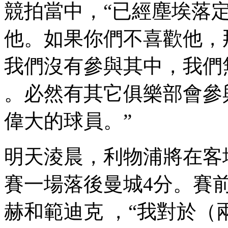
競拍當中，“已經塵埃落定了
他。如果你們不喜歡他，那你絕對
我們沒有參與其中，我們
。必然有其它俱樂部會參與進去
偉大的球員 。”
明天淩晨，利物浦將在
賽一場落後曼城4分。
赫和範迪克 ，“我對