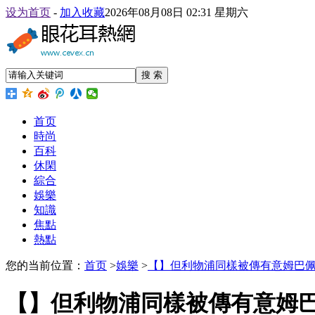
设为首页
-
加入收藏
2026年08月08日 02:31 星期六
搜 索
首页
時尚
百科
休閑
綜合
娛樂
知識
焦點
熱點
您的当前位置：
首页
>
娛樂
>
【】但利物浦同樣被傳有意姆巴
【】但利物浦同樣被傳有意姆