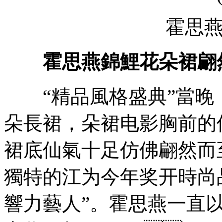
霍思
霍思燕錦鯉花朵裙翩
“精品風格盛典”當晚
朵長裙，朵裙电影胸前的
裙底仙氣十足仿佛翩然而至
獨特的江为今年奖开
時尚品
響力藝人”。霍思