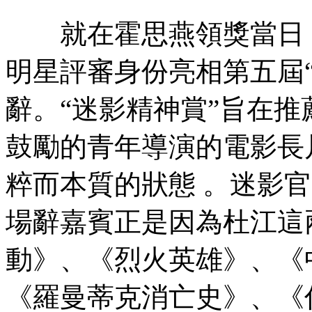
就在霍思燕領獎當日
明星評審身份亮相第五屆“迷
辭。“迷影精神賞”旨在
鼓勵的青年導演的電影長片
粹而本質的狀態  。迷影
場辭嘉賓正是因為杜江這兩年
動》 、《烈火英雄》
《羅曼蒂克消亡史》、《