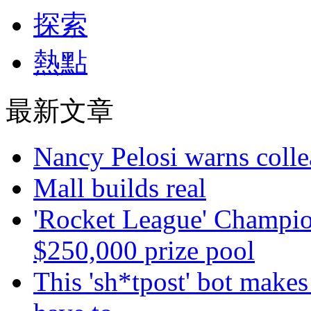
探索
熱點
最新文章
Nancy Pelosi warns colle
Mall builds real
'Rocket League' Champion
$250,000 prize pool
This 'sh*tpost' bot makes