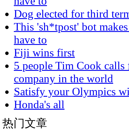
have to
Dog elected for third te
This 'sh*tpost' bot makes
have to
Fiji wins first
5 people Tim Cook calls 
company in the world
Satisfy your Olympics wi
Honda's all
热门文章