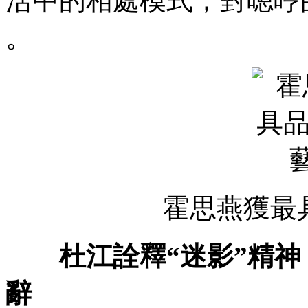
活中的相處模式，對嗯
。
霍思燕獲最
杜江詮釋“迷影”精
辭