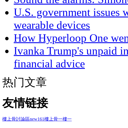
U.S. government issues 
wearable devices
How Hyperloop One went 
Ivanka Trump's unpaid in
financial advice
热门文章
友情链接
樓上骨討論區
new161
樓上骨
一樓一