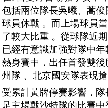
包括兩位隊長吳曦、蒿俊
球員休戰 。而上場球員當
了較大比重 。從球隊近
已經有意識加強對隊中年輕
熱身賽中，出任首發
州隊 、北京國安隊表現搶眼的
受累計黃牌停賽影響
足主場戰沙特隊的比賽中登場