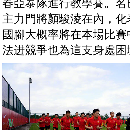
春亞泰隊進行教學賽。
主力門將顏駿淩在內
國腳大概率將在本場比賽中
法进競爭也為這支身處困境