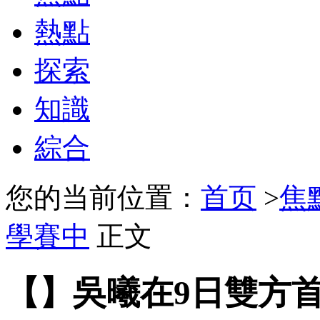
熱點
探索
知識
綜合
您的当前位置：
首页
>
焦
學賽中
正文
【】吳曦在9日雙方