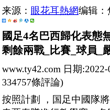
来源：
眼花耳熱網
编辑：
國足4名巴西歸化表態無
剩餘兩戰_比賽_球員_
www.ty42.com 日期:2022-
334757條評論)
按照計劃  ，国足中國隊