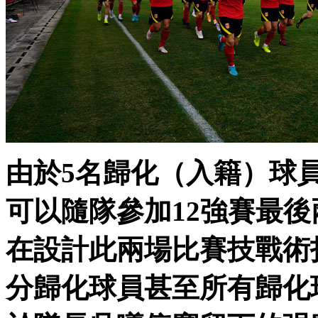
由於5名歸化（入籍）球
可以隨隊參加12強賽最後兩
在設計此兩場比賽技戰術
分歸化球員甚至所有歸化球員