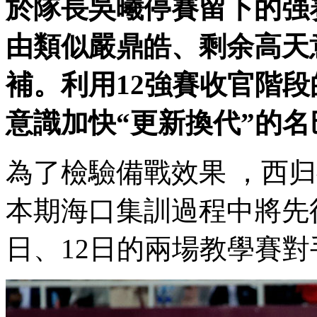
於隊長吳曦停賽留下的强赛主
由類似嚴鼎皓、剩
補。利用12強賽收官階
意識加快“更新換代”的名巴步
為了檢驗備戰效果 ，西
本期海口集訓過程中將先後進行3
日、12日的兩場教學賽對