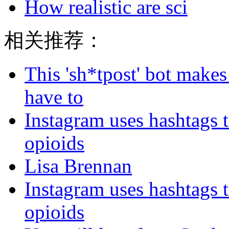
How realistic are sci
相关推荐：
This 'sh*tpost' bot makes
have to
Instagram uses hashtags 
opioids
Lisa Brennan
Instagram uses hashtags 
opioids