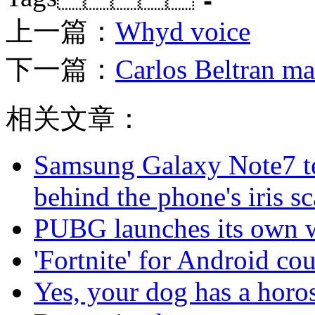
上一篇：
Whyd voice
下一篇：
Carlos Beltran mad
相关文章：
Samsung Galaxy Note7 te
behind the phone's iris s
PUBG launches its own 
'Fortnite' for Android co
Yes, your dog has a horo