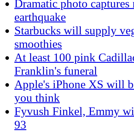
Dramatic photo captures n
earthquake
Starbucks will supply ve
smoothies
At least 100 pink Cadill
Franklin's funeral
Apple's iPhone XS will be
you think
Fyvush Finkel, Emmy winn
93