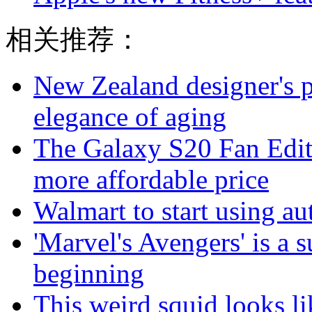
相关推荐：
New Zealand designer's ph
elegance of aging
The Galaxy S20 Fan Editi
more affordable price
Walmart to start using a
'Marvel's Avengers' is a s
beginning
This weird squid looks li