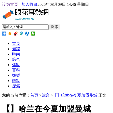
设为首页
-
加入收藏
2026年08月09日 14:46 星期日
搜 索
首页
知識
時尚
綜合
焦點
百科
娛樂
熱點
探索
您的当前位置：
首页
>
綜合
>
【】哈兰在今夏加盟曼城
正文
【】哈兰在今夏加盟曼城