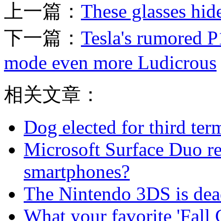
上一篇：
These glasses hide
下一篇：
Tesla's rumored 
mode even more Ludicrous
相关文章：
Dog elected for third te
Microsoft Surface Duo rev
smartphones?
The Nintendo 3DS is dea
What your favorite 'Fall 