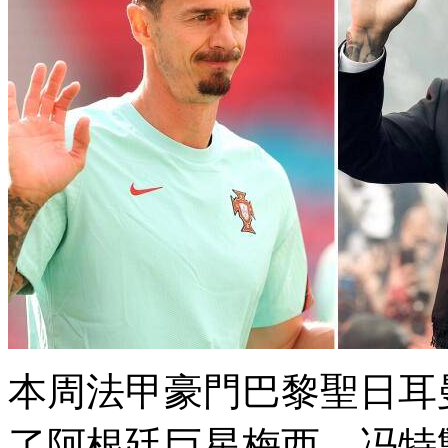
本周法甲豪門巴黎聖日耳曼
了阿根廷巨星梅西 ，冯