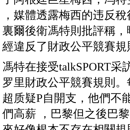
，媒體透露梅西的违反稅後年
裏爾後衛馮特則批評稱
經違反了財政公平競賽規則（F
馮特在接受talkSPORT采
罗里財政公平競賽規則
超质疑P自開支，他們
們高薪 ，巴黎但之後巴
來好像根本不存在相關規則