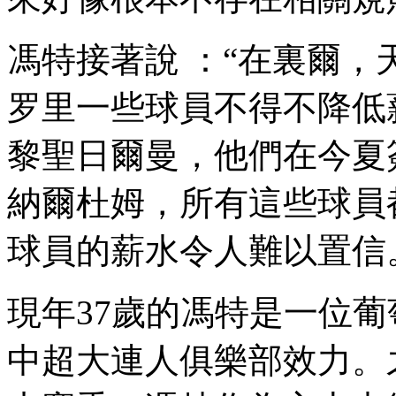
馮特接著說 ：“在裏爾
罗里一些球員不得不降低薪水
黎聖日爾曼，他們在今夏簽
納爾杜姆，所有這些球
球員的薪水令人難以置信
現年37歲的馮特是一位葡萄牙
中超大連人俱樂部效力。