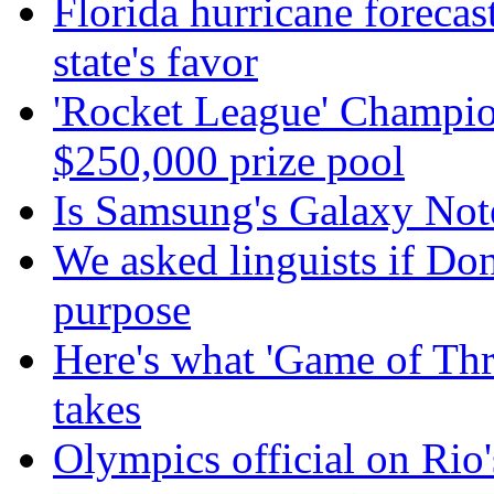
Florida hurricane forecas
state's favor
'Rocket League' Champion
$250,000 prize pool
Is Samsung's Galaxy Note
We asked linguists if Do
purpose
Here's what 'Game of Thr
takes
Olympics official on Rio'