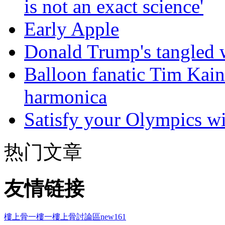
is not an exact science'
Early Apple
Donald Trump's tangled 
Balloon fanatic Tim Kaine
harmonica
Satisfy your Olympics wi
热门文章
友情链接
樓上骨
一樓一
樓上骨討論區
new161