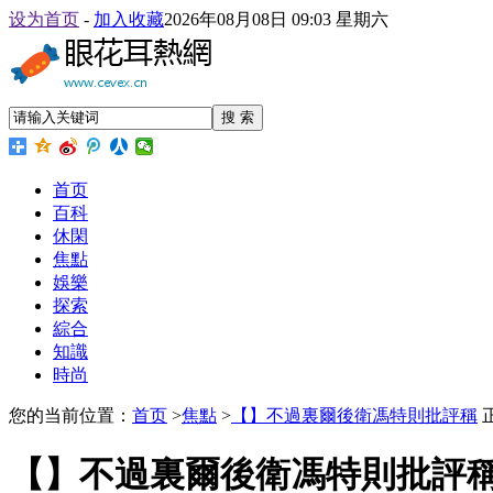
设为首页
-
加入收藏
2026年08月08日 09:03 星期六
搜 索
首页
百科
休閑
焦點
娛樂
探索
綜合
知識
時尚
您的当前位置：
首页
>
焦點
>
【】不過裏爾後衛馮特則批評稱
【】不過裏爾後衛馮特則批評