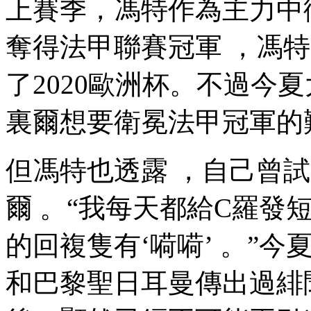
上賽季，馮特作為主
奪得法甲聯賽冠軍 ，
了2020歐洲杯 。不過
裏爾想要衛冕法甲冠軍的難度非
但馮特也透露 ，自
爾 。“我每天都給C羅發短信
的回複隻有‘嗬嗬’ 。”
和巴黎聖日耳曼傳出過緋聞