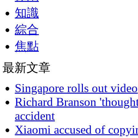
知識
綜合
焦點
最新文章
Singapore rolls out video
Richard Branson 'thought 
accident
Xiaomi accused of copyin