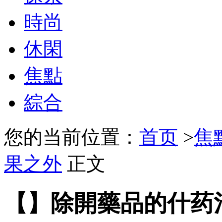
時尚
休閑
焦點
綜合
您的当前位置：
首页
>
焦
果之外
正文
【】除開藥品的什药