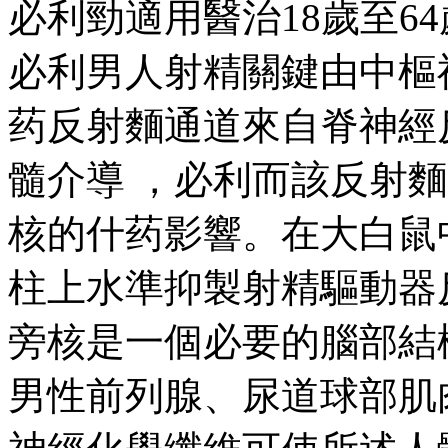
必利勁適用醫治18歲至64
必利男人射精關鍵由中樞神經
药反射麵通道來自脊神經反射
髓介導 ，必利而該反
核的什药影響。在大白鼠
柱上水準抑製射精驅動器反射
旁核是一個必要的腦部結構 。
男性前列腺、尿道球