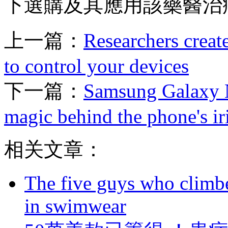
下選購及其應用該藥醫治病況 
上一篇：
Researchers creat
to control your devices
下一篇：
Samsung Galaxy N
magic behind the phone's ir
相关文章：
The five guys who climbe
in swimwear