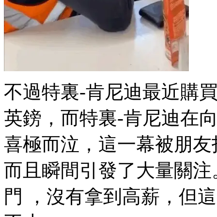
不過特裏-肯尼迪最近購買了彩
英鎊，而特裏-肯尼迪在
喜極而泣，這一幕被朋
而且瞬間引發了大量關注
門 ，沒有拿到高薪