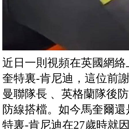
近日一則視頻在英國網絡上瘋
奎特裏-肯尼迪 ，
曼聯隊長 、英格蘭隊
防線搭檔。如今馬奎爾還
特裏-肯尼迪在27歲時就因為