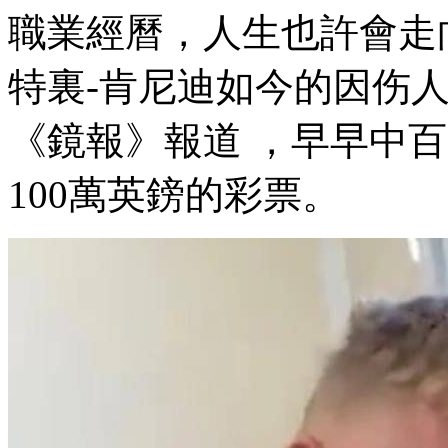
職業經曆，人生也許會走向
特裏-肯尼迪如今的因伤人
《鏡報》報道  ，早早
100萬英鎊的彩票。