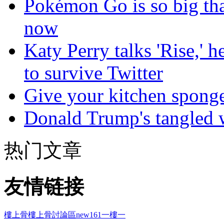
Pokémon Go is so big tha
now
Katy Perry talks 'Rise,' 
to survive Twitter
Give your kitchen sponge 
Donald Trump's tangled 
热门文章
友情链接
樓上骨
樓上骨討論區
new161
一樓一