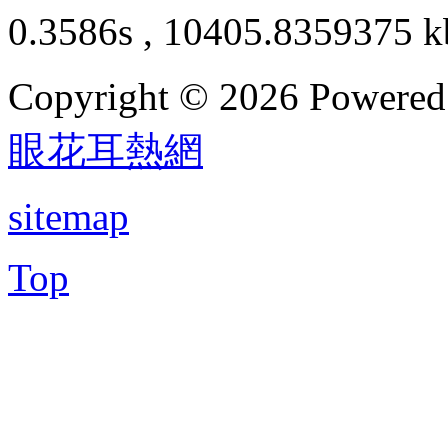
0.3586s , 10405.8359375 k
Copyright © 2026 Powere
眼花耳熱網
sitemap
Top