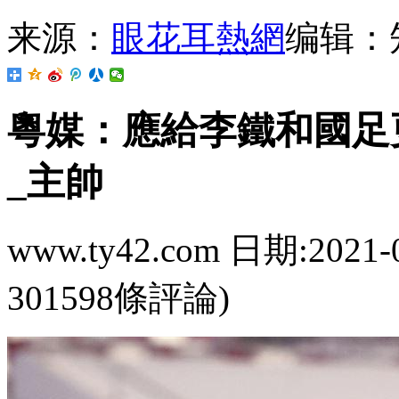
来源：
眼花耳熱網
编辑：
粵媒：應給李鐵和
_主帥
www.ty42.com 日期:2021-
301598條評論)