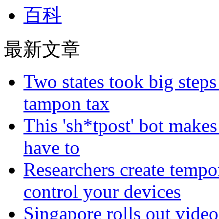
百科
最新文章
Two states took big steps 
tampon tax
This 'sh*tpost' bot makes
have to
Researchers create tempor
control your devices
Singapore rolls out video