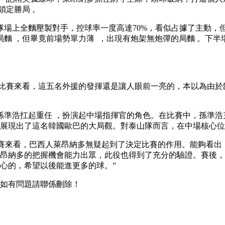
定勝局 。
，泰山隊場上全麵壓製對手 ，控球率一度高達70%，看似占據了主動
，但畢竟前場勢單力薄  ，出現有炮架無炮彈的局麵 。下半場做出
賽來看，這五名外援的發揮還是讓人眼前一亮的，本以為由於缺乏磨
準浩扛起重任  ，扮演起中場指揮官的角色。在比賽中 ，孫準浩
，都展現出了這名韓國歐巴的大局觀。對泰山隊而言，在中場核心位
比賽來看 ，巴西人萊昂納多無疑起到了決定比賽的作用 。能夠看出
，萊昂納多的把握機會能力出眾，此役也得到了充分的驗證 。賽後
的，希望以後能進更多的球。”
，如有問題請聯係刪除 ！