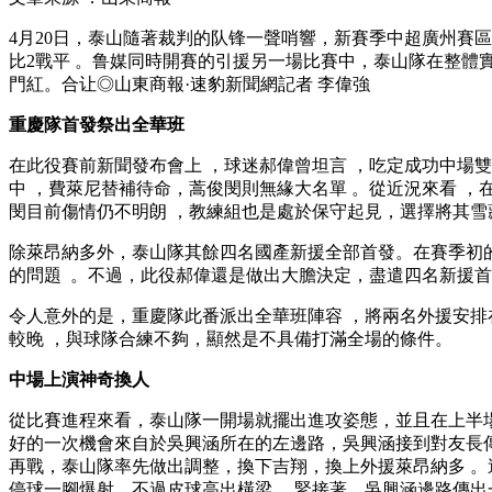
4月20日，泰山隨著裁判的队锋一聲哨響，新賽季中超廣州賽
比2戰平 。鲁媒同時開賽的引援另一場比賽中，泰山隊在整
門紅。合让◎山東商報·速豹新聞網記者 李偉強
重慶隊首發祭出全華班
在此役賽前新聞發布會上 ，球迷郝偉曾坦言 ，吃定成功中場雙
中 ，費萊尼替補待命 ，蒿俊閔則無緣大名單  。從近況來看
閔目前傷情仍不明朗 ，教練組也是處於保守起見，選擇將其雪藏
除萊昂納多外，泰山隊其餘四名國產新援全部首發 。在賽季
的問題  。不過，此役郝偉還是做出大膽決定，盡遣四名新援首發 
令人意外的是，重慶隊此番派出全華班陣容 ，將兩名外援安
較晚 ，與球隊合練不夠，顯然是不具備打滿全場的條件。
中場上演神奇換人
從比賽進程來看，泰山隊一開場就擺出進攻姿態，並且在上半
好的一次機會來自於吳興涵所在的左邊路，吳興涵接到對友長傳後 ，停球連
再戰，泰山隊率先做出調整，換下吉翔，換上外援萊昂
停球一腳爆射，不過皮球高出橫梁 。緊接著，吳興涵邊路傳出一記