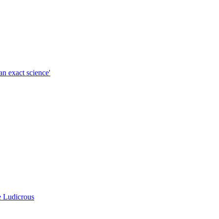
an exact science'
 Ludicrous