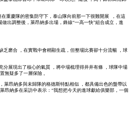
 ，但在重慶隊的密集防守下，泰山隊向前那一下很難開展  ，在這
調整後 ，萊昂納多出場，鋒線“一高一快”組合成立，進
合 ，在實戰中會稍顯生疏，但整場比賽卻十分流暢 ，球
充分展現出了核心的氣質 ，將中場梳理得井井有條 ，球隊中場
置無疑多了一層保險 。
  ，萊昂納多與未歸隊的格德斯特點相似 ，都具備出色的盤帶以
，萊昂納多在采訪中表示：“我想把今天的進球獻給俱樂部 ，一個