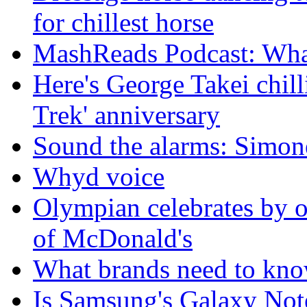
for chillest horse
MashReads Podcast: Wha
Here's George Takei chilli
Trek' anniversary
Sound the alarms: Simone
Whyd voice
Olympian celebrates by o
of McDonald's
What brands need to know
Is Samsung's Galaxy Note