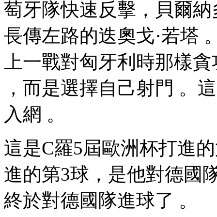
萄牙隊快速反擊，貝爾納多
長傳左路的迭奧戈·若塔 
上一戰對匈牙利時那樣貪功 
，而是選擇自己射門 。這一
入網 。
這是C羅5屆歐洲杯打進的第
進的第3球 ，是他對德國隊
終於對德國隊進球了  。