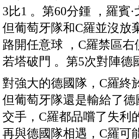
3比1 。第60分鍾 ，羅賓·
但葡萄牙隊和C羅並沒放棄
路開任意球  ，C羅禁區右
若塔破門 。第5次對陣德國
對強大的德國隊，C羅終於
但葡萄牙隊還是輸給了德國隊
交手，C羅都品嚐了失利的滋
再與德國隊相遇，C羅