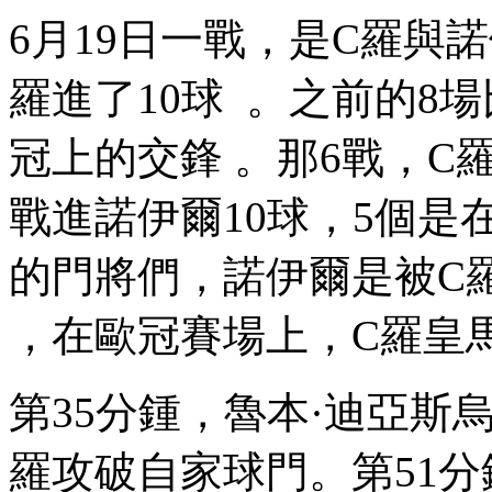
6月19日一戰 ，是C羅與諾伊
羅進了10球  。之前的
冠上的交鋒 。那6戰
戰進諾伊爾10球 ，5個
的門將們，諾伊爾是被C羅
，在歐冠賽場上，C羅皇
第35分鍾，魯本·迪亞斯烏龍
羅攻破自家球門。第51分