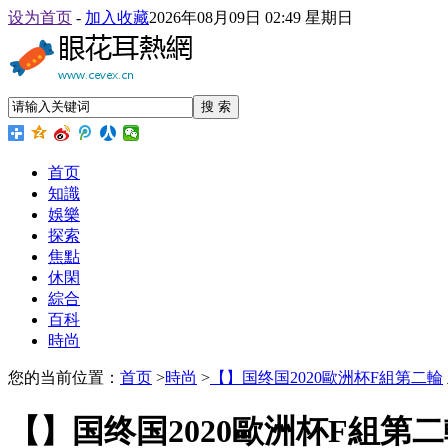
设为首页
-
加入收藏
2026年08月09日 02:49 星期日
搜 索
首页
知識
娛樂
探索
焦點
休閑
綜合
百科
時尚
您的当前位置：
首页
>
時尚
>
【】国终国2020歐洲杯F組第二輪
【】国终国2020歐洲杯F組第