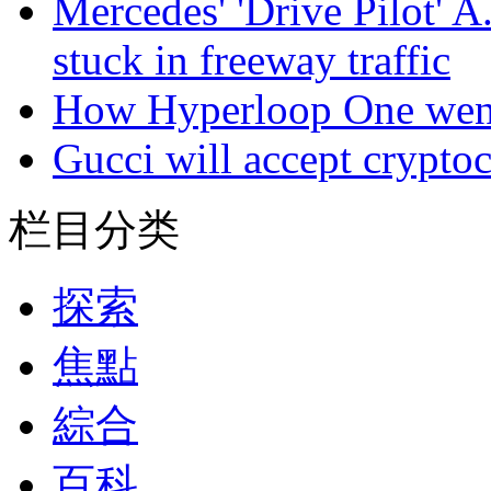
Mercedes' 'Drive Pilot' A
stuck in freeway traffic
How Hyperloop One went 
Gucci will accept cryptoc
栏目分类
探索
焦點
綜合
百科