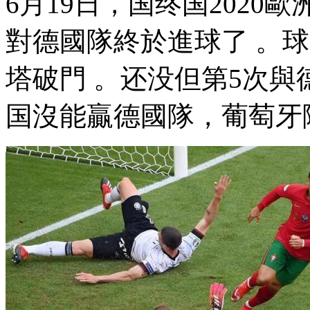
6月19日，国终国2020
對德國隊終於進球了 。球
塔破門 。还没但第5次
国沒能贏德國隊，葡萄牙隊2