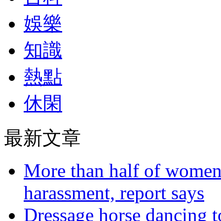
娛樂
知識
熱點
休閑
最新文章
More than half of women 
harassment, report says
Dressage horse dancing t