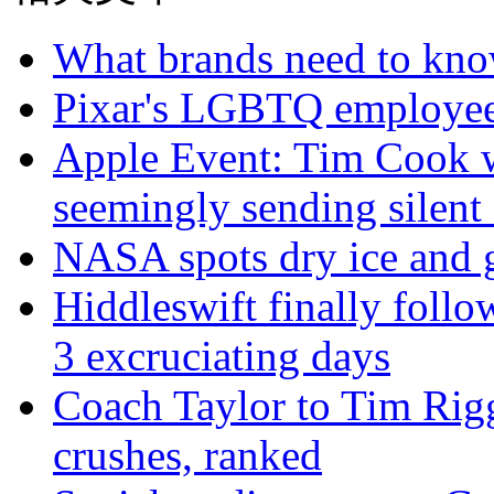
What brands need to know
Pixar's LGBTQ employee
Apple Event: Tim Cook we
seemingly sending silent
NASA spots dry ice and gu
Hiddleswift finally follo
3 excruciating days
Coach Taylor to Tim Rigg
crushes, ranked