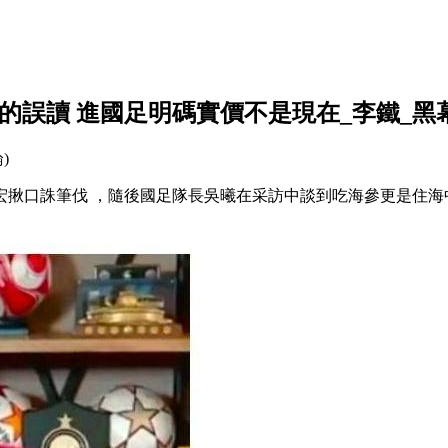
足球的誤讀 進國足明碼實價不是現在_李鐵_黑
論)
宏揪口誅筆伐 ，隨後國足隊長吳曦在采訪中談到吃海參更是住