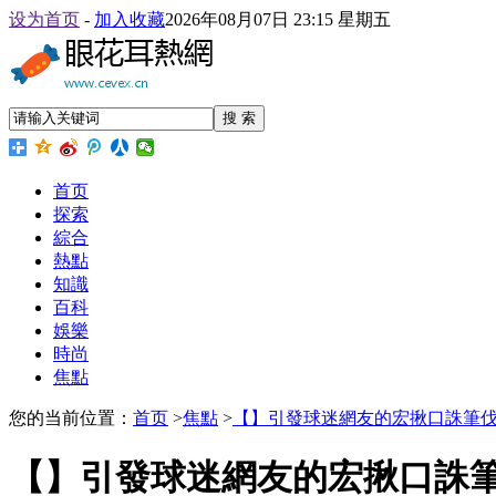
设为首页
-
加入收藏
2026年08月07日 23:15 星期五
搜 索
首页
探索
綜合
熱點
知識
百科
娛樂
時尚
焦點
您的当前位置：
首页
>
焦點
>
【】引發球迷網友的宏揪口誅筆
【】引發球迷網友的宏揪口誅