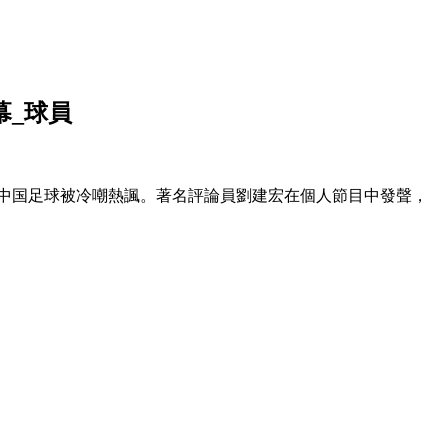
幕_球員
海中国足球
被冷嘲熱諷 。著名評論員劉建宏在個人節目中發聲，