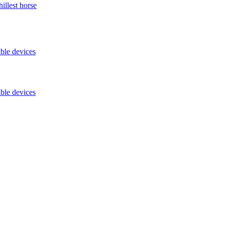
illest horse
ble devices
ble devices