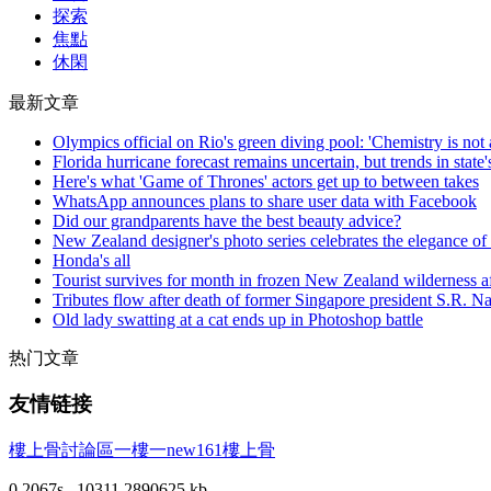
探索
焦點
休閑
最新文章
Olympics official on Rio's green diving pool: 'Chemistry is not 
Florida hurricane forecast remains uncertain, but trends in state'
Here's what 'Game of Thrones' actors get up to between takes
WhatsApp announces plans to share user data with Facebook
Did our grandparents have the best beauty advice?
New Zealand designer's photo series celebrates the elegance of
Honda's all
Tourist survives for month in frozen New Zealand wilderness af
Tributes flow after death of former Singapore president S.R. N
Old lady swatting at a cat ends up in Photoshop battle
热门文章
友情链接
樓上骨討論區
一樓一
new161
樓上骨
0.2067s , 10311.2890625 kb