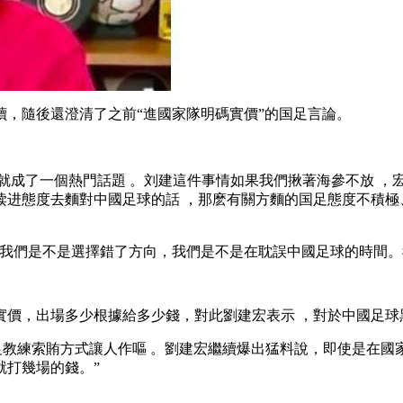
，隨後還澄清了之前“進國家隊明碼實價”的国足言論。
事就成了一個熱門話題 。刘建這件事情如果我們揪著海參不放 
读进
態度去麵對中國足球的話 ，那麽有關方麵的国足態度不積極
們是不是選擇錯了方向，我們是不是在耽誤中國足球的時間。我們
 ，出場多少根據給多少錢 ，對此劉建宏表示 ，對於中國
，國足教練索賄方式讓人作嘔 。劉建宏繼續爆出猛料說 ，即使是在國
幾場的錢。”