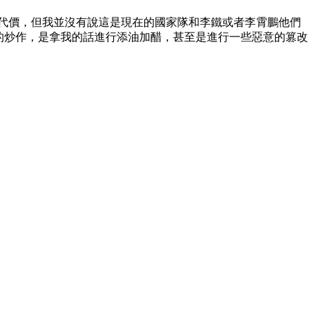
出了沉重的代價，但我並沒有說這是現在的國家隊和李鐵或者李霄鵬他們
炒作，是拿我的話進行添油加醋，甚至是進行一些惡意的篡改