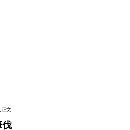
伐
正文
筆伐