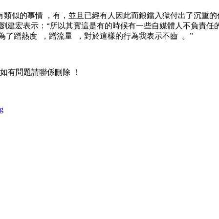
強調一遍有沒有類似的事情 ，有，並且已經有人因此而鋃鐺入獄付
。”劉建宏表示：“所以其實這是有的時候有一些自媒體人不負責任的
熱度  ，蹭流量  ，對於這樣的行為我表示不齒  。”
，如有問題請聯係刪除 ！
ng