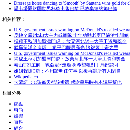
Dressage horse dancing to 'Smooth' by Santana wins gold for ch
曝卡塔爾財團世界杯後出售巴黎 已放棄續約姆巴佩
相关推荐：
U.S. government issues warning on McDonald's recalled weara
反轉？廣州城3大主力或離隊 十年功勳老臣已隨滄州訓練
揭秘王秋明加盟津門虎 ：放棄河北隊一大筆工資和獎金
武磊留洋全進球 ：絕平巴薩最高光 險複製上帝之手
U.S. government issues warning on McDonald's recalled weara
揭秘王秋明加盟津門虎 ：放棄河北隊一大筆工資和獎金
泰山U21主帥：戰亞冠≠走過場 希望獲對手局部認可
姐姐聲援C羅 ：不用證明任何事 以後再讓所有人閉嘴
Wikipedia co
卡薩諾  ：C羅每天都該祈禱 感謝皇馬時有本澤馬幫他
栏目分类
熱點
時尚
娛樂
百科
綜合