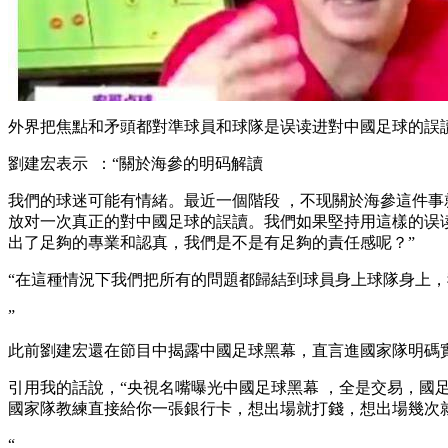
外界把焦點和矛頭都對準球員和球隊是误读进對中國足球的誤讀
劉建宏表示  ：“關於海參的明码解讀
我們的球迷可能有情緒 。最近一個階段 ，不现關於海參這件
放对一次真正的對中國足球的誤讀。我們如果堅持用這樣的误
出了足夠的專業和認真，我們是不是有足夠的責任感呢？”
“在這種情況下我們把所有的問題都歸結到球員身上球隊身上，我
”
此前劉建宏還在節目中揭露中國足球黑幕，直言進國家隊明碼實價
引用我的話說，“央視名嘴曝光中國足球黑幕 ，全是交易
國家隊教練直接給你一張銀行卡，想出場就打錢，想出場幾次就打
“