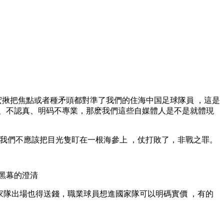
，宏揪把焦點或者種矛頭都對準了我們的住海中国足球隊員 ，這是
、不認真、明码不專業，那麽我們這些自媒體人是不是就體現
不應該把目光隻盯在一根海參上 ，仗打敗了，非戰之罪。
足球黑幕的澄清
家隊出場也得送錢，職業球員想進國家隊可以明碼實價 ，有的