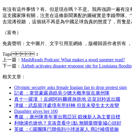
有沒有這件事情？有 。但是現在嗎？不是。我再
這支國家隊有關，注意在這條新聞裏配的圖確實是李鐵帶隊
去混淆視聽 ，這個就不再是為中國足球負責的態度了，而隻是為了蹭
（富奇）
免責聲明：文中圖片、文字引用至網絡 ，版權歸原作者所有 
Tags：
上一篇：
MashReads Podcast: What makes a good summer read?
下一篇：
Airbnb activates disaster response site for Louisiana floodi
相关文章：
Olympic security asks female Iranian fan to drop protest sign
記者  ：韋世豪嚴鼎皓吳少聰大概率留在廣州隊
真十一羅漢 ！反綁阿科爾裸身跪地 盜皇冠秒送出國
津媒：武磊留洋處境有所好轉 但並未發生太大改變
Daughter gives her 100
粵媒 ：廣州隊青年軍出戰亞冠 鍛煉新人為主要目標
利物浦也搶他？克洛普看中1點 無關曼聯曼城心頭好
英媒 ：C羅團隊已聯係到小球迷家人 商討補償措施