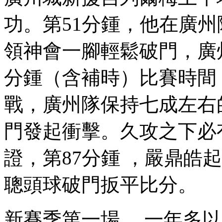
功。第51分鍾，
領神會一腳輕鬆破門 ，廣州城
分鍾（含補時）比賽時間 
戰，廣州隊保持七成左右
門發起衝擊。久攻之
證，第87分鍾  ，嚴
聰頭球破門扳平比分。
新賽季第一場 ，一年