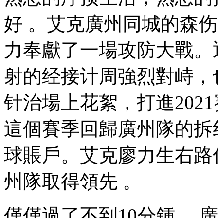
好 。艾克廣州同城的森
力奉獻了一場攻防大戰
射的经接计周強烈對峙
针治場上花絮，打進20
這個賽季回歸廣州隊的拆线
球賬戶。艾克廖力生右路傳
州隊取得領先 。
僅僅過了不到10分鍾 ，