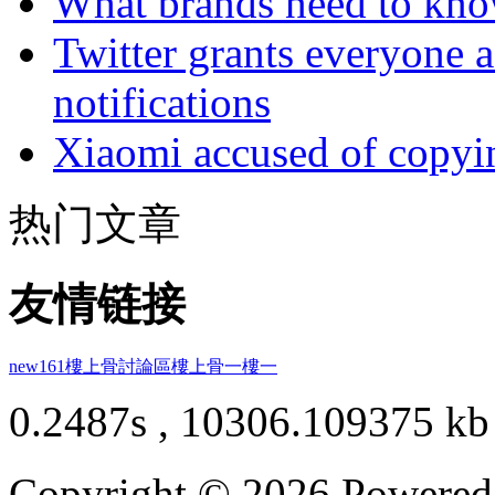
What brands need to know
Twitter grants everyone ac
notifications
Xiaomi accused of copyin
热门文章
友情链接
new161
樓上骨討論區
樓上骨
一樓一
0.2487s , 10306.109375 kb
Copyright © 2026 Powere