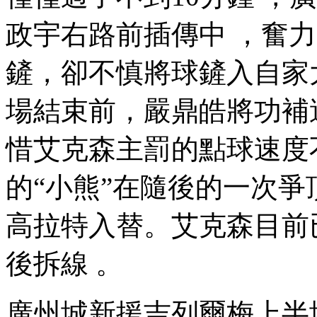
政宇右路前插傳中 ，
鏟 ，卻不慎將球鏟入自家
場結束前，嚴鼎皓將功
惜艾克森主罰的點球速度不夠
的“小熊”在隨後的一次爭
高拉特入替。艾克森目前
後拆線 。
廣州城新援吉列爾梅上半場