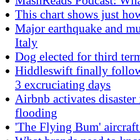
MashReads Podcast: Wha
This chart shows just h
Major earthquake and mul
Italy
Dog elected for third te
Hiddleswift finally follo
3 excruciating days
Airbnb activates disaster
flooding
'The Flying Bum' aircraft