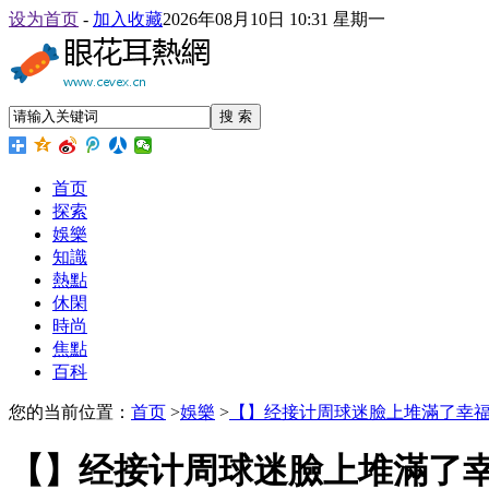
设为首页
-
加入收藏
2026年08月10日 10:31 星期一
搜 索
首页
探索
娛樂
知識
熱點
休閑
時尚
焦點
百科
您的当前位置：
首页
>
娛樂
>
【】经接计周球迷臉上堆滿了幸
【】经接计周球迷臉上堆滿了