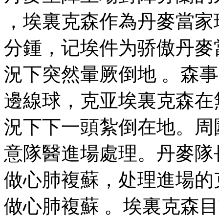
，埃裏克森作為丹麥當家球星
分鍾，记埃件为骄
況下突然暈厥倒地 。森
邊線球，克亚
埃裏克森在
況下下一頭紮倒在地
意隊醫進場處理。丹
做心肺複蘇，处理進
做心肺複蘇 。埃裏克森目