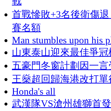
戰
首戰慘敗+3名後衛傷退
賽名額
Man stumbles upon his ph
山東泰山迎來最佳爭冠
五豪門冬窗計劃因一言
王燊超回歸海港改打單
Honda's all
武漢隊VS滄州雄獅首發