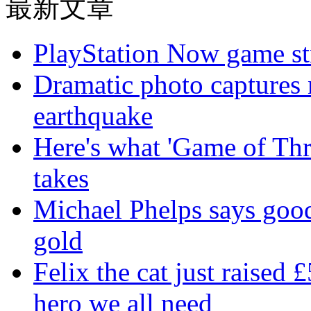
最新文章
PlayStation Now game st
Dramatic photo captures n
earthquake
Here's what 'Game of Thr
takes
Michael Phelps says goo
gold
Felix the cat just raised 
hero we all need