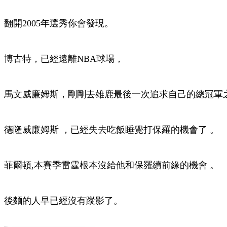
翻開2005年選秀你會發現。
博古特，已經遠離NBA球場，
馬文威廉姆斯，剛剛去雄鹿最後一次追求自己的總冠軍之夢 
德隆威廉姆斯 ，已經失去吃飯睡覺打保羅的機會了 。
菲爾頓,本賽季雷霆根本沒給他和保羅續前緣的機會 。
後麵的人早已經沒有蹤影了 。