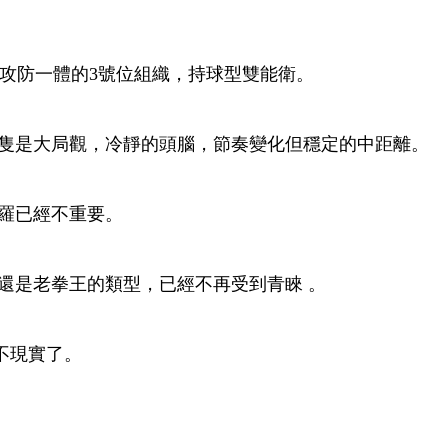
攻防一體的3號位組織，持球型雙能衛 。
是大局觀，冷靜的頭腦 ，節奏變化但穩定的中距離。
已經不重要。
，還是老拳王的類型，已經不再受到青睞 。
實了。