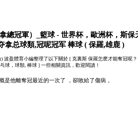
總冠軍）_籃球 - 世界杯，歐洲杯，斯保
，夺拿总球類,冠呢冠军 棒球 ( 保羅,雄鹿 )
362661條評論) 波盈體育小編整理了以下關於 [ 克裏斯 保羅怎麽才能奪冠呢
 ，球類,
棒球 ] 一些相關資訊 ，歡迎閱讀 ！
8年大概是他離奪冠最近的一次了 ，卻敗給了傷病 。