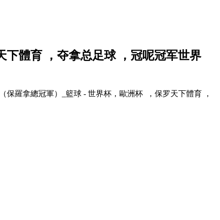
天下體育 ，夺拿总
足球 ，冠呢冠军世界
？（保羅拿總冠軍）_籃球 - 世界杯，歐洲杯  ，保罗天下體育 ，