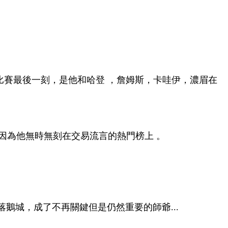
刻，是他和哈登 ，詹姆斯，卡哇伊 ，濃眉在
  。因為他無時無刻在交易流言的熱門榜上 。
流落鵝城 ，成了不再關鍵但是仍然重要的師爺...