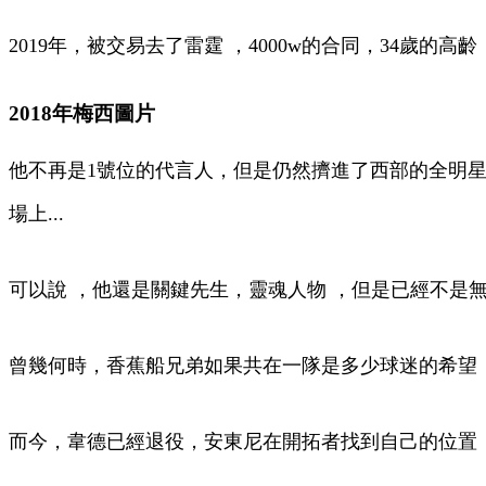
2019年 ，被交易去了雷霆 ，4000w的合同 ，34歲的高
2018年梅西圖片
他不再是1號位的代言人，但是仍然擠進了西部的全明星，甚
場上...
可以說 ，他還是關鍵先生，靈魂人物 ，但是已經不是
曾幾何時，香蕉船兄弟如果共在一隊是多少球迷的希望 
而今，韋德已經退役，安東尼在開拓者找到自己的位置