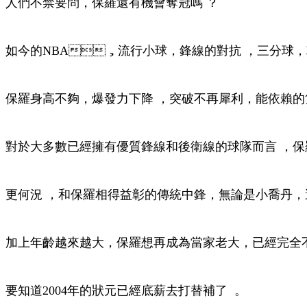
人們不禁要問，保羅還有機會奪冠嗎 ？
如今的NBA，流行小球 ，鋒線的對抗 ，三分球，
保羅身高不夠 ，爆發力下降 ，突破不再犀利，能依賴的隻
對於大多數已經擁有優質鋒線和後衛線的球隊而言 ，保羅
更何況 ，和保羅相得益彰的傳統中鋒，無論是小喬丹 
加上年齡越來越大，保羅想再成為當家老大，已經完全不現
要知道2004年的狀元已經底薪去打替補了  。