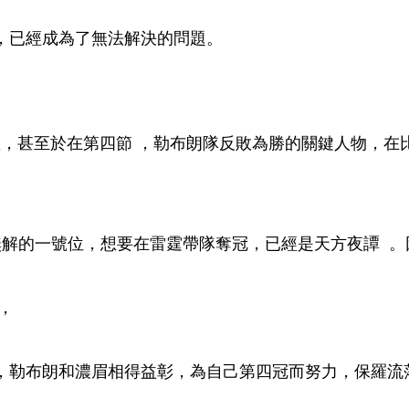
齡，已經成為了無法解決的問題 。
至於在第四節 ，勒布朗隊反敗為勝的關鍵人物，在比賽最後一
無解的一號位，想要在雷霆帶隊奪冠，已經是天方夜譚
，
，勒布朗和濃眉相得益彰，為自己第四冠而努力，保羅