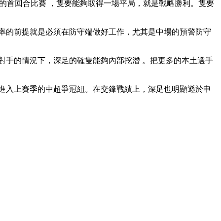
的首回合比賽 ，隻要能夠取得一場平局，就是戰略勝利 。隻要
攻效率的前提就是必須在防守端做好工作，尤其是中場的預警防守
手的情況下，深足的確隻能夠內部挖潛 。把更多的本土選手
上賽季的中超爭冠組。在交鋒戰績上，深足也明顯遜於申