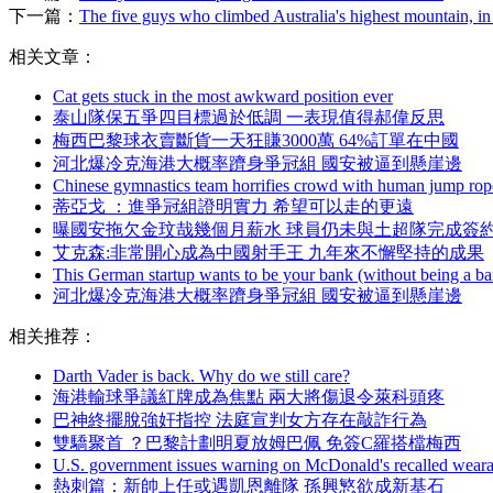
下一篇：
The five guys who climbed Australia's highest mountain, 
相关文章：
Cat gets stuck in the most awkward position ever
泰山隊保五爭四目標過於低調 一表現值得郝偉反思
梅西巴黎球衣賣斷貨一天狂賺3000萬 64%訂單在中國
河北爆冷克海港大概率躋身爭冠組 國安被逼到懸崖邊
Chinese gymnastics team horrifies crowd with human jump rop
蒂亞戈 ：進爭冠組證明實力 希望可以走的更遠
曝國安拖欠金玟哉幾個月薪水 球員仍未與土超隊完成簽
艾克森:非常開心成為中國射手王 九年來不懈堅持的成果
This German startup wants to be your bank (without being a b
河北爆冷克海港大概率躋身爭冠組 國安被逼到懸崖邊
相关推荐：
Darth Vader is back. Why do we still care?
海港輸球爭議紅牌成為焦點 兩大將傷退令萊科頭疼
巴神終擺脫強奸指控 法庭宣判女方存在敲詐行為
雙驕聚首 ？巴黎計劃明夏放姆巴佩 免簽C羅搭檔梅西
U.S. government issues warning on McDonald's recalled weara
熱刺篇 ：新帥上任或遇凱恩離隊 孫興慜欲成新基石