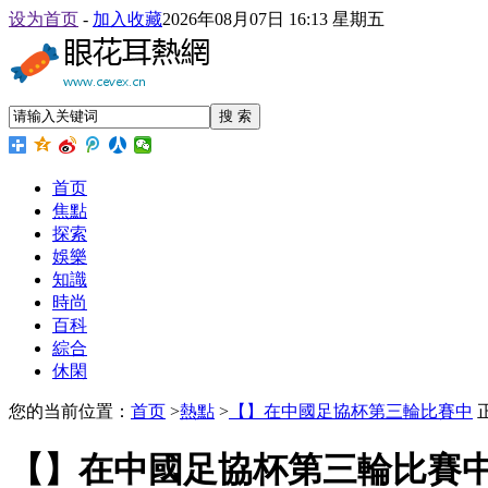
设为首页
-
加入收藏
2026年08月07日 16:13 星期五
搜 索
首页
焦點
探索
娛樂
知識
時尚
百科
綜合
休閑
您的当前位置：
首页
>
熱點
>
【】在中國足協杯第三輪比賽中
【】在中國足協杯第三輪比賽