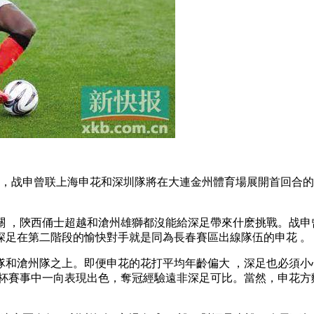
中，战申曾联上海申花和深圳隊將在大連金州體育場展開首回合
 ，陝西俑士超越和滄州雄獅都沒能給深足帶來什麽挑戰。战申
上两队深足在第二階段的愉快對手就是同為長春賽區出線隊伍的申花 。
和滄州隊之上。即便申花的花打
平均年齡偏大 ，深足也必須小心應對
杯賽事中一向表現出色，奪冠經驗遠非深足可比。當然，申