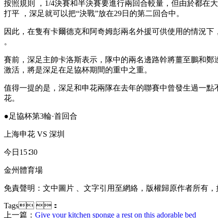
按照規則 ，1/4決賽和半決賽要進行兩回合較量 ，但由於都在大連
打平 ，深足就可以把“決戰”放在29日的第二回合中。
因此，在隻有卡爾德克和阿奇姆彭兩名外援可供使用的情況下
。
賽前，深足主帥卡洛斯表示 ，隊中的兩名邊路幹將薑至鵬和鄭達倫都
激活，將是深足在足協杯期間的重中之重 。
值得一提的是，深足和申花兩隊在去年的聯賽中曾發生過一點不愉快
花。
●足協杯第3輪·首回合
上海申花 VS 深圳
今日15∶30
金州體育場
免責聲明：文中圖片 、文字引用至網絡，版權歸原作者所有
Tags ：
上一篇：
Give your kitchen sponge a rest on this adorable bed