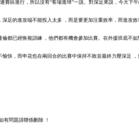
賽區進行，所以沒有“客場進球”一說。對深足來說，今天下午
，深足的進攻端不能投入太多 ，而是要更加注重效率 ，而進
已經恢複訓練 ，他們都有機會參加比賽。在外援班底不如對
 ，而申花也在兩回合的比賽中保持不敗並最終力壓深足 ，進入
 ，如有問題請聯係刪除 ！