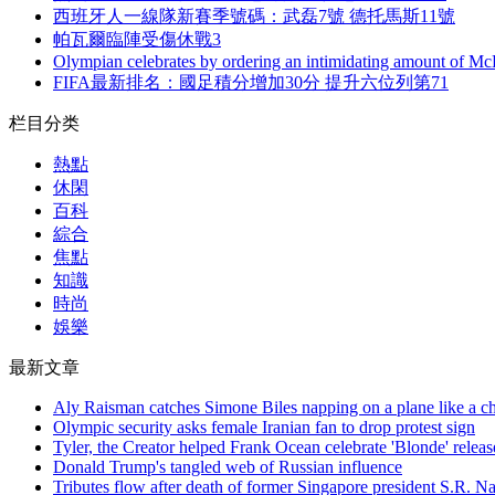
西班牙人一線隊新賽季號碼：武磊7號 德托馬斯11號
帕瓦爾臨陣受傷休戰3
Olympian celebrates by ordering an intimidating amount of Mc
FIFA最新排名：國足積分增加30分 提升六位列第71
栏目分类
熱點
休閑
百科
綜合
焦點
知識
時尚
娛樂
最新文章
Aly Raisman catches Simone Biles napping on a plane like a 
Olympic security asks female Iranian fan to drop protest sign
Tyler, the Creator helped Frank Ocean celebrate 'Blonde' releas
Donald Trump's tangled web of Russian influence
Tributes flow after death of former Singapore president S.R. N