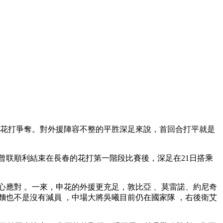
的花打
爭奪 。對外援陣容不整的平胜深足來說，首回合打平就是
曾联順利結束在長春的花打第一階段比賽後 ，深足在21日搭乘
 。一來 ，申花的外援更充足，敦比亞 、莫雷諾、約尼奇
花方麵也不是沒有減員 ，中場大將吳曦目前仍在國家隊 ，右後衛艾