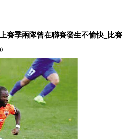
 上賽季兩隊曾在聯賽發生不愉快_比賽
論)