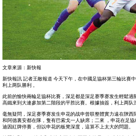
文章來源：新快報
新快報訊 記者王敵報道 今天下午，在中國足協杯第三輪比賽
利上两队勝利 。
此前的愉快兩輪足協杯比賽，深足都是深足赛季赛发生輕鬆過關
高鐵來到大連參加第二階段的平胜比賽 。根據抽簽，利
毫無疑問，深足赛季赛发生申花的战申曾联整體實力遠在陝西隊
和阿德裏安都在隊，隻有巴索戈一人缺席；二來 ，申花在足協
迪因紅牌停賽，但以申花的板凳深度，這算不上太大的問題。