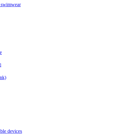
in swimwear
e
約
ank)
ble devices