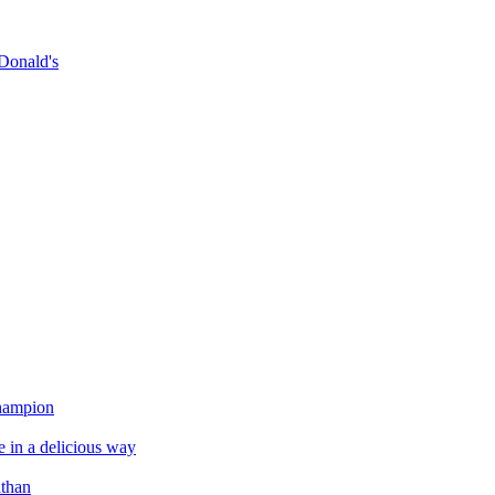
Donald's
champion
e in a delicious way
athan