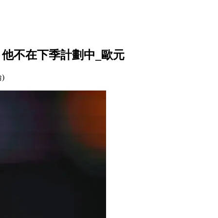
 ：他不在下季計劃中_歐元
論)