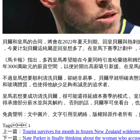
貝爾和皇馬的合同，將會在2022年夏天到期 。回皇貝爾與熱
，今夏计划貝爾這純屬是回皇想多了。在皇馬下賽季計劃中 ，马贝
《馬卡報》指出，多西
皇馬希望能在今夏同時引進哈蘭德和姆巴佩
年3000萬歐元的薪資空間 ，以便於開出高薪吸引新援。在皇馬
不過皇馬想要順利清洗貝爾，卻絕非易事 。貝爾早就明確表態過
和玻璃體質，也使得他缺少足夠有誠意的追求者。
皇馬若想要成功清洗貝爾，很可能還得延續本賽季的模式 。皇馬為
得承擔部分薪水並與其解約 。否則的話，貝爾寧可坐看台 
免責聲明 ：文中圖片 、文字引用至網絡 ，版權歸原作者所有 
Tags：
上一篇：
Tourist survives for month in frozen New Zealand wilderness
下一篇：
Nate Parker is finally thinking about the woman who accus