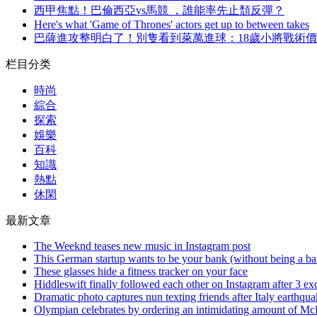
西甲焦點！巴倫西亞vs馬競 ，誰能率先止頹反彈？
Here's what 'Game of Thrones' actors get up to between takes
巴薩進攻整明白了！別隻看到萊萬進球：18歲小將戰術
栏目分类
時尚
綜合
探索
娛樂
百科
知識
熱點
休閑
最新文章
The Weeknd teases new music in Instagram post
This German startup wants to be your bank (without being a b
These glasses hide a fitness tracker on your face
Hiddleswift finally followed each other on Instagram after 3 ex
Dramatic photo captures nun texting friends after Italy earthqu
Olympian celebrates by ordering an intimidating amount of Mc