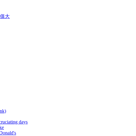
價值大
ank)
cruciating days
ake
Donald's