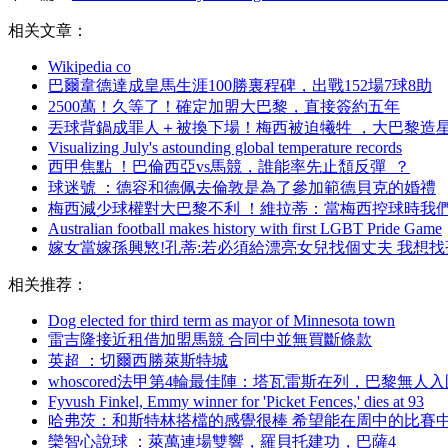
相关文章：
Wikipedia co
巴爾韋德達成皇馬生涯100勝裏程碑  ，出戰152場7球8助
2500萬！久等了！確定加盟大巴黎，直接簽約五年
丟球背鍋成罪人＋被換下場！梅西被迫犧牲 ，大巴黎
Visualizing July's astounding global temperature records
西甲焦點  ！巴倫西亞vs馬競，誰能率先止頹反彈  ？
球迷號 ：德容和德佩去倫敦是為了參加範德貝克的婚禮
梅西減少球權對大巴黎不利 ！維拉蒂：當梅西控球時我們
Australian football makes history with first LGBT Pride Game
嫁女當嫁孫興慜!孔蒂:若必須給漂亮女兒找個丈夫 我想
相关推荐：
Dog elected for third term as mayor of Minnesota town
雷吉隆接近租借加盟馬競 合同中並無買斷條款
英超 ：切爾西勝萊斯特城
whoscored法甲第4輪最佳陣：塔瓦雷斯在列 ，巴黎無人
Fyvush Finkel, Emmy winner for 'Picket Fences,' dies at 93
哈弗茨：和斯特林搭檔的感覺很棒 希望能在周中的比賽
欒智心說球 ：萊萬連場雙響，羅貝托建功，巴薩4