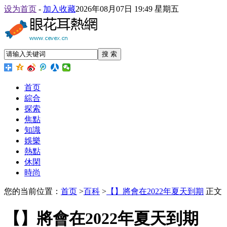
设为首页
-
加入收藏
2026年08月07日 19:49 星期五
搜 索
首页
綜合
探索
焦點
知識
娛樂
熱點
休閑
時尚
您的当前位置：
首页
>
百科
>
【】將會在2022年夏天到期
正文
【】將會在2022年夏天到期