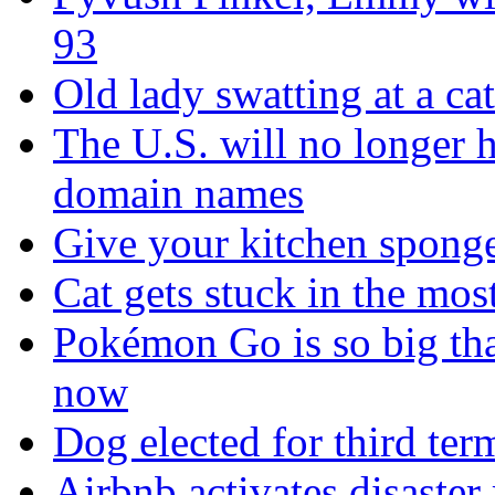
93
Old lady swatting at a ca
The U.S. will no longer h
domain names
Give your kitchen sponge 
Cat gets stuck in the mo
Pokémon Go is so big tha
now
Dog elected for third te
Airbnb activates disaster