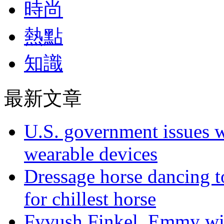
時尚
熱點
知識
最新文章
U.S. government issues 
wearable devices
Dressage horse dancing t
for chillest horse
Fyvush Finkel, Emmy winn