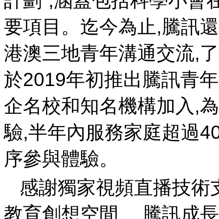
計劃”,涵蓋包括科學小
要項目。迄今為止,
港澳三地青年溝通交流,
於2019年初推出騰訊青
企名校和知名機構加入,
驗,半年內服務家庭超過40
序參與體驗 。
感謝獨家視頻直播技術支
教育創想空間  、騰訊成長守