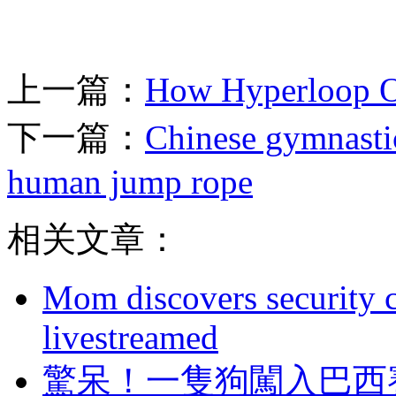
上一篇：
How Hyperloop On
下一篇：
Chinese gymnastic
human jump rope
相关文章：
Mom discovers security 
livestreamed
驚呆！一隻狗闖入