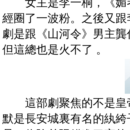
女主是李一桐，《媚者
經圈了一波粉  。之後又跟
劇是跟《山河令》男主龔俊
但這總也是火不了  。
這部劇聚焦的不是皇帝嬪妃
默是長安城裏有名的紈絝子弟