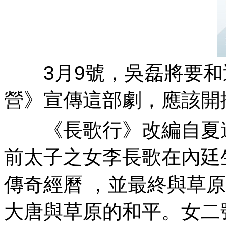
3月9號，吳磊將要
營》宣傳這部劇 ，應該開播在
《長歌行》改編自夏達的漫
前太子之女李長歌在內廷生
傳奇經曆 ，並最終與草
大唐與草原的和平