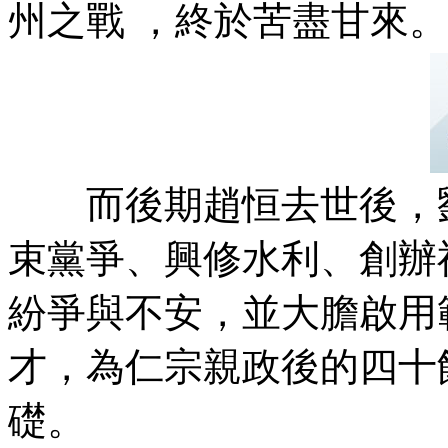
州之戰 ，終於苦盡甘來。
而後期趙恒去世後，劉
束黨爭 、興修水利、創
紛爭與不安，並大膽啟用範
才，為仁宗親政後的四
礎。