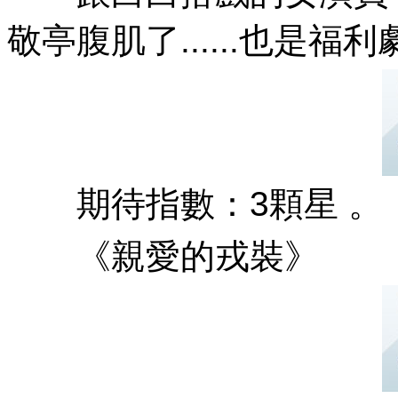
敬亭腹肌了......也是福利劇
期待指數：3顆星 。
《親愛的戎裝》