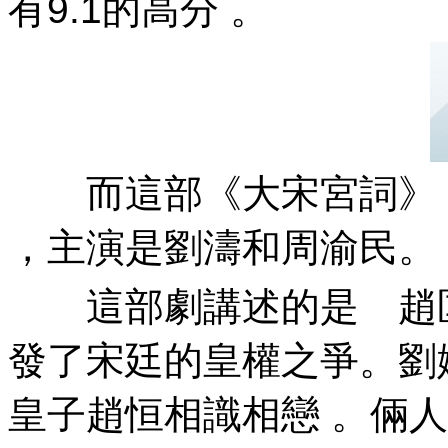
有9.1的高分 。
而這部《大宋宮詞》，
，主演是劉濤和周渝民。
這部劇講述的是 趙匡胤時
發了宋廷的皇權之爭。劉
皇子趙恒相識相戀 。倆人