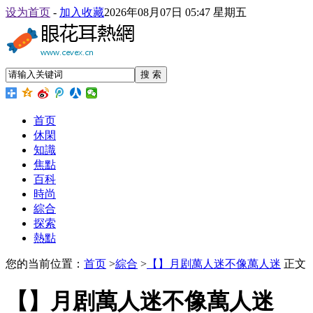
设为首页
-
加入收藏
2026年08月07日 05:47 星期五
搜 索
首页
休閑
知識
焦點
百科
時尚
綜合
探索
熱點
您的当前位置：
首页
>
綜合
>
【】月剧萬人迷不像萬人迷
正文
【】月剧萬人迷不像萬人迷