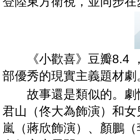
登陸東方衛視 ，並同步在愛
《小歡喜》豆瓣8.4 ，
部優秀的現實主義題材劇 
故事還是類似的。劇
君山（佟大為飾演）和女兒夏歡
嵐（蔣欣飾演）、顏