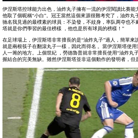
伊涅斯塔控球能力出色 ，油炸丸子擁有一流的伊涅閱讀比賽能力 
他取了個昵稱“小白” 。冠王當然這個來源很難考究了，
驰名
我見過的最樸素的球員 ：不染發，不紋身，率队两
塔就是你們學習的最佳榜樣 ，他也是所有球員的榜樣 ！”
在足球場上，伊涅斯塔非常擅長的是“油炸丸子”過人 ，簡單來說
就是兩根筷子在翻滾丸子一樣 ，因此而得名 。當伊涅斯塔使用
人一籌的地方 。上個世紀 ，勞德魯普就非常擅長使用“油炸丸
握結合的完美無缺。雖然伊涅斯塔並非這個動作的發明者，但