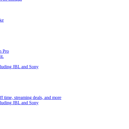
ake
n Pro
it.
ncluding JBL and Sony
ff time, streaming deals, and more
ncluding JBL and Sony