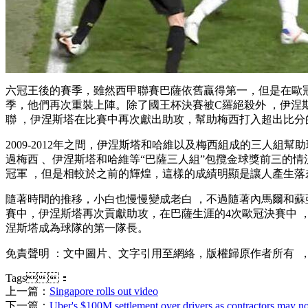
六冠王後的賽季 ，雖然西甲聯賽巴薩依舊贏得第一，但是在
季，他們再次重裝上陣 。除了國王杯決賽被C羅絕殺外
聯 ，伊涅斯塔在比賽中再次獻出助攻，幫助梅西打入超出比分的
2009-2012年之間 ，伊涅斯塔和哈維以及梅西組成的三人組幫助
過梅西 、伊涅斯塔和哈維等“巴薩三人組”包攬金球獎前三的情況。
冠軍 ，但是相較於之前的輝煌，這樣的成績明顯是讓人產生落差的
隨著時間的推移，小白也慢慢變成老白 ，不過隨著內馬爾和蘇亞雷
賽中，伊涅斯塔再次貢獻助攻 ，在巴薩生涯的4次歐冠決賽中 
涅斯塔成為球隊的第一隊長。
免責聲明 ：文中圖片、文字引用至網絡，版權歸原作者所有 
Tags：
上一篇：
Singapore rolls out video
下一篇：
Uber's $100M settlement over drivers as contractors may n