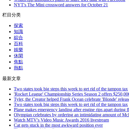
NYT's The Mini crossword answers for October 21
栏目分类
探索
知識
綜合
百科
娛樂
休閑
焦點
熱點
最新文章
Two states took big steps this week to get rid of the tampon tax
'Rocket League' Championship Series Season 2 offers $250,000
Tyler, the Creator helped Frank Ocean celebrate 'Blonde' releas
Two states took big steps this week to get rid of the tampon tax
Plane makes emergency landing after engine rips apart during fl
Olympian celebrates by ordering an intimidating amount of Mc
Watch MTV's Video Music Awards 2016 livestream
Cat gets stuck in the most awkward position ever