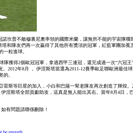
歐冠諾坎普不敵穆裏尼奧率領的國際米蘭，讓無所不能的宇宙隊嚐到了失
 ，伊涅斯塔和隊友們再一次贏得了其他所有獎項的冠軍，紅藍軍團加冕五
一粒進球 。
球隊獲得2個歐冠冠軍，拿過西甲三連冠，還完成過一次“六冠王”
2012年8月 ， 伊涅斯塔當選為2011-12賽季歐足聯歐洲最佳球
 。
斯等巨星的加入，小白和巴薩一幫老隊友再次創造了輝煌。2014
，伊涅斯塔全部貢獻助攻，這真是無人能出其右。當年8月4日
 ，如有問題請聯係刪除 ！
ot be enough