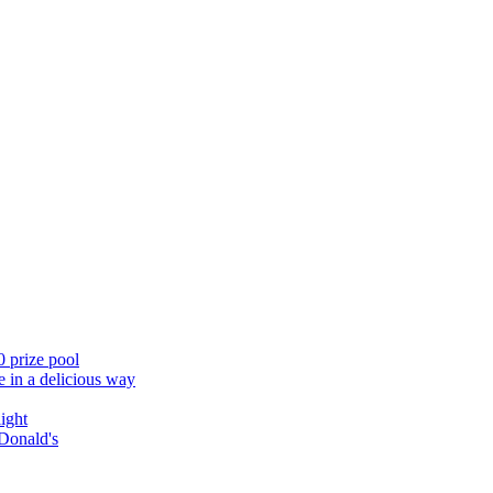
 prize pool
e in a delicious way
ight
Donald's