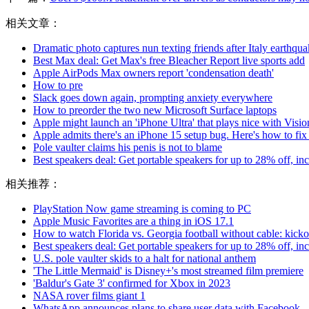
相关文章：
Dramatic photo captures nun texting friends after Italy earthqu
Best Max deal: Get Max's free Bleacher Report live sports add
Apple AirPods Max owners report 'condensation death'
How to pre
Slack goes down again, prompting anxiety everywhere
How to preorder the two new Microsoft Surface laptops
Apple might launch an 'iPhone Ultra' that plays nice with Visio
Apple admits there's an iPhone 15 setup bug. Here's how to fix 
Pole vaulter claims his penis is not to blame
Best speakers deal: Get portable speakers for up to 28% off, i
相关推荐：
PlayStation Now game streaming is coming to PC
Apple Music Favorites are a thing in iOS 17.1
How to watch Florida vs. Georgia football without cable: kicko
Best speakers deal: Get portable speakers for up to 28% off, i
U.S. pole vaulter skids to a halt for national anthem
'The Little Mermaid' is Disney+'s most streamed film premiere
'Baldur's Gate 3' confirmed for Xbox in 2023
NASA rover films giant 1
WhatsApp announces plans to share user data with Facebook