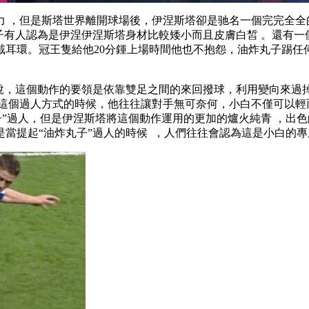
，但是斯塔世界
離開球場後，伊涅斯塔卻是驰名一個完完全全
油炸丸子有人認為是伊涅伊涅斯塔身材比較矮小而且皮膚白皙 。還有
夺也不戴耳環 。冠王隻給他20分鍾上場時間他也不抱怨，油炸
，這個動作的要領是依靠雙足之間的來回撥球，利用變向來過掉對手
這個過人方式的時候 ，他往往讓對手無可奈何，小白不僅可以輕而易
子”過人，但是伊涅斯塔將這個動作運用的更加的爐火純青 ，出色
是當提起“油炸丸子”過人的時候  ，人們往往會認為這是小白的專屬動作