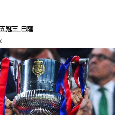
兩奪五冠王_巴薩
論)