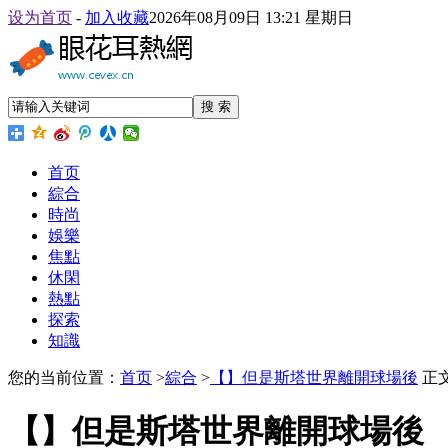
设为首页
-
加入收藏
2026年08月09日 13:21 星期日
搜 索
首页
綜合
時尚
娛樂
焦點
休閑
熱點
探索
知識
您的当前位置：
首页
>
綜合
>
【】但是斯塔世界離開球場後
正
【】但是斯塔世界離開球場後