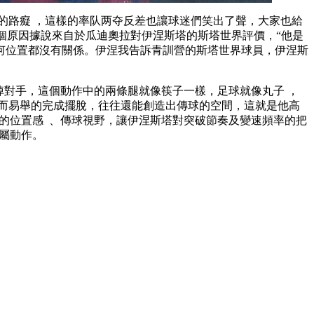
的路癡 ，這樣的率队两夺反差也讓球迷們笑出了聲，大家也給
一個原因據說來自於瓜迪奧拉對伊涅斯塔的斯塔世界評價，“他是
丸子踢任何位置都沒有關係。伊涅我告訴青訓營的斯塔世界球員，伊涅斯
，這個動作中的兩條腿就像筷子一樣，足球就像丸子  ，
舉的完成擺脫，往往還能創造出傳球的空間，這就是他高
的位置感  、傳球視野，讓伊涅斯塔對突破節奏及變速頻率的把
 。