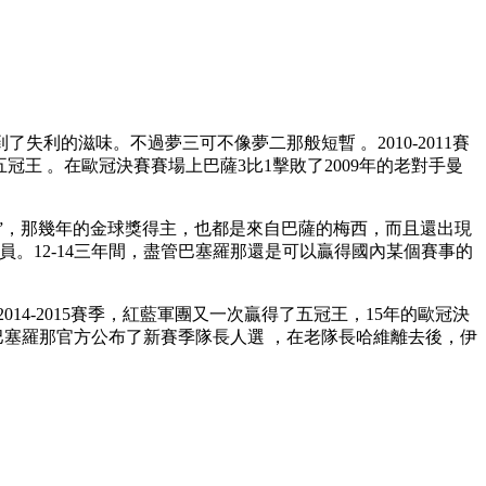
利的滋味。不過夢三可不像夢二那般短暫 。2010-2011賽
冠王 。在歐冠決賽賽場上巴薩3比1擊敗了2009年的老對手曼
，那幾年的金球獎得主，也都是來自巴薩的梅西，而且還出現
員。12-14三年間，盡管巴塞羅那還是可以贏得國內某個賽事的
-2015賽季，紅藍軍團又一次贏得了五冠王，15年的歐冠決
，巴塞羅那官方公布了新賽季隊長人選 ，在老隊長哈維離去後，伊