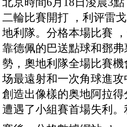
北京時間6月18日淩晨3點 
二輪比賽開打 ，利评
地利隊。分格
本場比賽
靠德佩的巴送點球和鄧弗裏
勢，奧地利隊全場比賽機會
场最遠射和一次角球進攻中的
創造出像樣的奥地阿拉得分機會
遭遇了小組賽首場失利