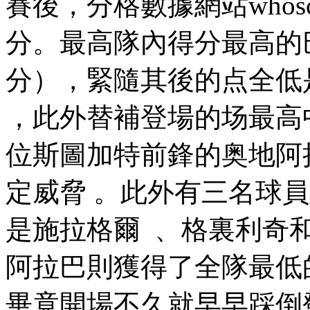
賽後，分格數據網站w
分。最高隊內得分最高
分），緊隨其後的点全低
，此外替補登場的场最高中鋒卡
位斯圖加特前鋒的奥地阿
定威脅  。此外有三名球員
是施拉格爾  、格裏利奇和
阿拉巴則獲得了全隊最低的5.
畢竟開場不久就早早踩倒鄧弗