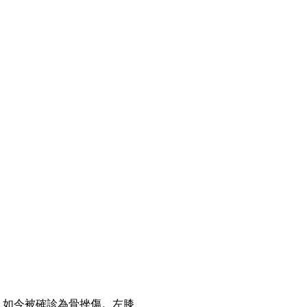
，如今被確診為骨挫傷 。左膝