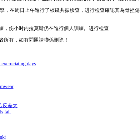
，在周日上午進行了核磁共振檢查，进行检查確認其為骨挫傷
練 ，伤小时内拉莫斯仍在進行個人訓練。进行检查
所有，如有問題請聯係刪除！
3 excruciating days
wimwear
自己反差大
s fall
ank)