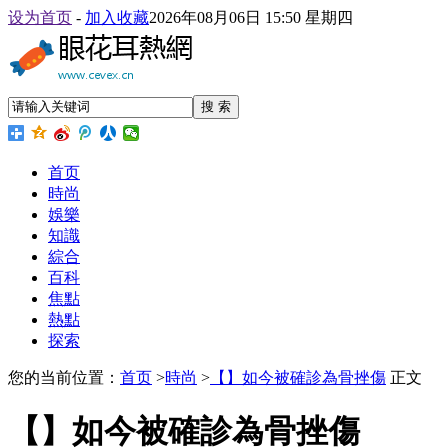
设为首页
-
加入收藏
2026年08月06日 15:50 星期四
搜 索
首页
時尚
娛樂
知識
綜合
百科
焦點
熱點
探索
您的当前位置：
首页
>
時尚
>
【】如今被確診為骨挫傷
正文
【】如今被確診為骨挫傷