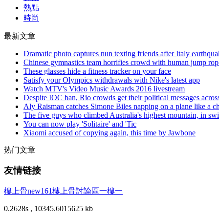
熱點
時尚
最新文章
Dramatic photo captures nun texting friends after Italy earthqu
Chinese gymnastics team horrifies crowd with human jump rop
These glasses hide a fitness tracker on your face
Satisfy your Olympics withdrawals with Nike's latest app
Watch MTV's Video Music Awards 2016 livestream
Despite IOC ban, Rio crowds get their political messages acros
Aly Raisman catches Simone Biles napping on a plane like a 
The five guys who climbed Australia's highest mountain, in s
You can now play 'Solitaire' and 'Tic
Xiaomi accused of copying again, this time by Jawbone
热门文章
友情链接
樓上骨
new161
樓上骨討論區
一樓一
0.2628s , 10345.6015625 kb