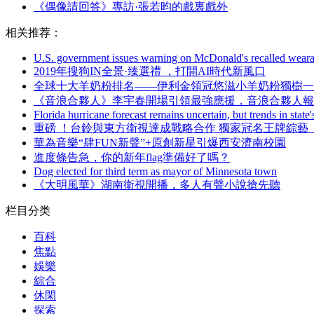
《偶像請回答》專訪·張若昀的戲裏戲外
相关推荐：
U.S. government issues warning on McDonald's recalled weara
2019年搜狗IN全景·臻選禮 ，打開AI時代新風口
全球十大羊奶粉排名——伊利金領冠悠滋小羊奶粉獨樹一
《音浪合夥人》李宇春開場引領最強應援，音浪合夥人
Florida hurricane forecast remains uncertain, but trends in state'
重磅 ！台鈴與東方衛視達成戰略合作 獨家冠名王牌綜藝《親愛的
華為音樂“肆FUN新聲”+原創新星引爆西安濟南校園
進度條告急，你的新年flag準備好了嗎 ？
Dog elected for third term as mayor of Minnesota town
《大明風華》湖南衛視開播，多人有聲小說搶先聽
栏目分类
百科
焦點
娛樂
綜合
休閑
探索