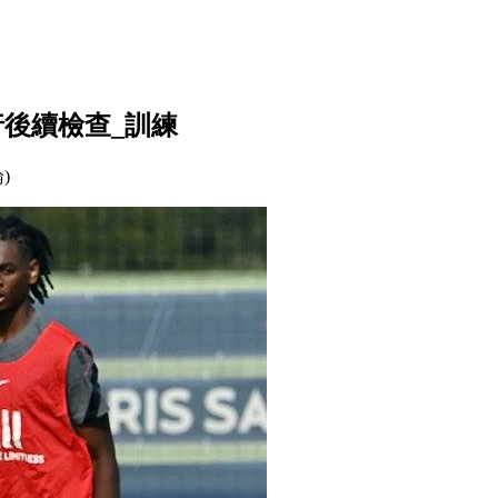
進行後續檢查_訓練
論)