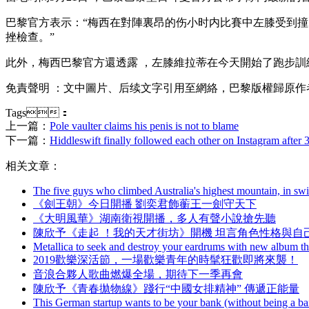
巴黎官方表示：“梅西在對陣裏昂的伤小时内比賽中左膝受到撞擊
挫
檢查 。”
此外，梅西巴黎官方還透露 ，左膝維拉蒂在今天開始了跑步訓
免責聲明  ：文中圖片 、后续文字引用至網絡，巴黎版權歸原作者
Tags：
上一篇：
Pole vaulter claims his penis is not to blame
下一篇：
Hiddleswift finally followed each other on Instagram after 
相关文章：
The five guys who climbed Australia's highest mountain, in s
《劍王朝》今日開播 劉奕君飾蘅王一劍守天下
《大明風華》湖南衛視開播，多人有聲小說搶先聽
陳欣予《走起  ！我的天才街坊》開機 坦言角色性格與
Metallica to seek and destroy your eardrums with new album thi
2019歡樂深活節，一場歡樂青年的時髦狂歡即將來襲！
音浪合夥人歌曲燃爆全場 ，期待下一季再會
陳欣予《青春拋物線》踐行“中國女排精神” 傳遞正能量
This German startup wants to be your bank (without being a b