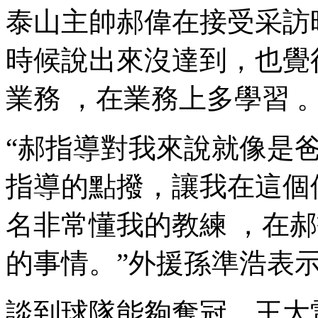
泰山主帥郝偉在接受采訪時表示
時候說出來沒達到，也
業務  ，在業務上多學習 
“郝指導對我來說就像是爸爸
指導的點撥，讓我在這個
名非常懂我的教練 ，在
的事情。”外援孫準浩表示
談到球隊能夠奪冠，王大雷表