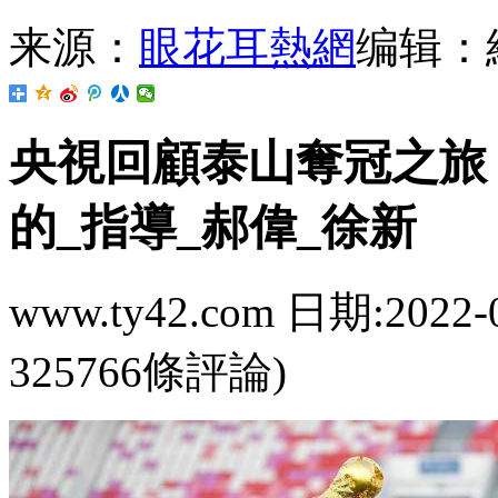
来源：
眼花耳熱網
编辑：
央視回顧泰山奪冠之旅 王
的_指導_郝偉_徐新
www.ty42.com 日期:2022-
325766條評論)