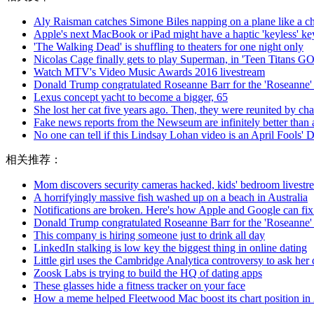
Aly Raisman catches Simone Biles napping on a plane like a 
Apple's next MacBook or iPad might have a haptic 'keyless' k
'The Walking Dead' is shuffling to theaters for one night only
Nicolas Cage finally gets to play Superman, in 'Teen Titans GO
Watch MTV's Video Music Awards 2016 livestream
Donald Trump congratulated Roseanne Barr for the 'Roseanne' 
Lexus concept yacht to become a bigger, 65
She lost her cat five years ago. Then, they were reunited by ch
Fake news reports from the Newseum are infinitely better than
No one can tell if this Lindsay Lohan video is an April Fools' 
相关推荐：
Mom discovers security cameras hacked, kids' bedroom livest
A horrifyingly massive fish washed up on a beach in Australia
Notifications are broken. Here's how Apple and Google can fi
Donald Trump congratulated Roseanne Barr for the 'Roseanne' 
This company is hiring someone just to drink all day
LinkedIn stalking is low key the biggest thing in online dating
Little girl uses the Cambridge Analytica controversy to ask her
Zoosk Labs is trying to build the HQ of dating apps
These glasses hide a fitness tracker on your face
How a meme helped Fleetwood Mac boost its chart position in