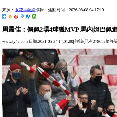
来源：
眼花耳熱網
编辑：焦點
时间：2026-08-08 04:17:19
周最佳：佩佩2場4球獲MVP 馬內姆巴
www.ty42.com 日期:2021-05-24 14:01:00| 評論(已有278652條評