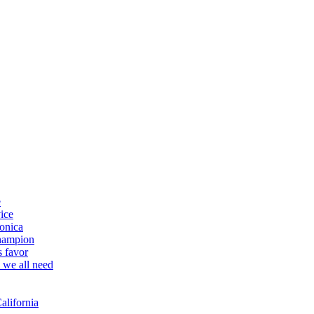
e
ice
monica
champion
s favor
o we all need
alifornia