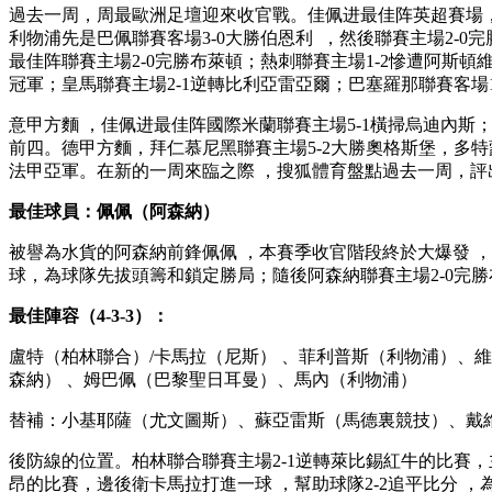
過去一周，周最歐洲足壇迎來收官戰 。佳佩进最佳阵英超賽場 
利物浦先是巴佩聯賽客場3-0大勝伯恩利  ，然後聯賽主場2-0完
最佳阵聯賽主場2-0完勝布萊頓；熱刺聯賽主場1-2慘遭阿斯頓維拉逆轉
冠軍；皇馬聯賽主場2-1逆轉比利亞雷亞爾；巴塞羅那聯賽客場1-
意甲方麵 ，佳佩进最佳阵國際米蘭聯賽主場5-1橫掃烏迪內斯；
前四。德甲方麵 ，拜仁慕尼黑聯賽主場5-2大勝奧格斯堡
法甲亞軍 。在新的一周來臨之際 ，搜狐體育盤點過去一周
最佳球員：佩佩（阿森納）
被譽為水貨的阿森納前鋒佩佩 ，本賽季收官階段終於大爆發 
球，為球隊先拔頭籌和鎖定勝局；隨後阿森納聯賽主場2-0完勝布萊頓的比
最佳陣容（4-3-3）：
盧特（柏林聯合）/卡馬拉（尼斯） 、菲利普斯（利物浦）
森納） 、姆巴佩（巴黎聖日耳曼）、馬內（利物浦）
替補 ：小基耶薩（尤文圖斯）、蘇亞雷斯（馬德裏競技）、
後防線的位置。柏林聯合聯賽主場2-1逆轉萊比錫紅牛的比賽
昂的比賽，邊後衛卡馬拉打進一球 ，幫助球隊2-2追平比分