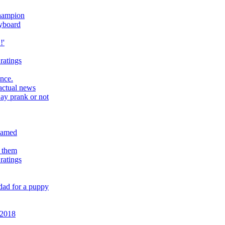
champion
eyboard
!'
ratings
ance.
 actual news
Day prank or not
reamed
x them
ratings
 dad for a puppy
 2018