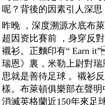
呢？背後的因素引人深思 
昨晚 ，深度溯源水底
超因资
比賽前 ，身
襯衫 。正麵印有“ Ea
瑞恩》裏，米勒上尉對瑞恩
思就是善待足球 。襯
樣。布萊頓俱樂部在聲明中說
消滅英格蘭近150年來足球的