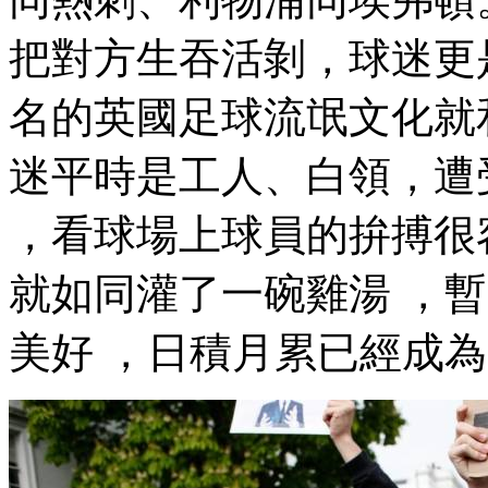
把對方生吞活剝 ，球迷
名的英國足球流氓文化就和德
迷平時是工人 、白領
，看球場上球員的拚搏很容
就如同灌了一碗雞湯 ，
美好  ，日積月累已經成為習