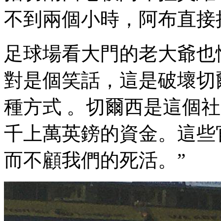
不到兩個小時，阿布直接
足球場看大門的老大爺也憤憤
對是個笑話 ，這是破
種方式 。切爾西是這個
千上萬英鎊的資金。這
而不顧我們的死活 。”