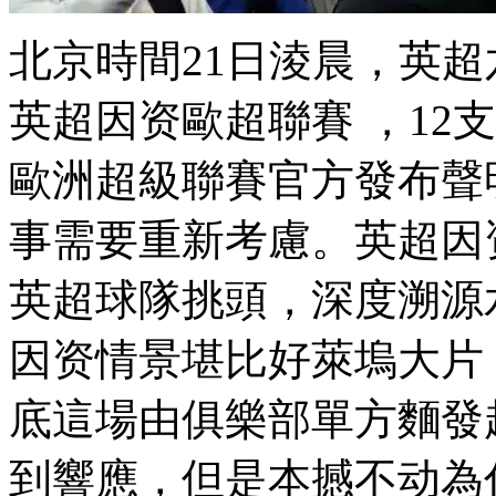
北京時間21日淩晨
英超因资歐超聯賽 ，12支
歐洲超級聯賽官方發布聲明
事需要重新考慮。英超因
英超球隊挑頭，深度溯源
因资情景堪比好萊塢大片 
底這場由俱樂部單方麵發
到響應，但是本撼