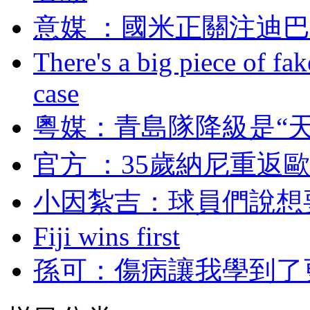
意媒 ：國米正關注
There's a big piece of fa
case
粵媒 ：青島隊降級是
官方  ：35歲納尼
小因紮吉：球員們
Fiji wins first
孫可 ：傷病讓我學