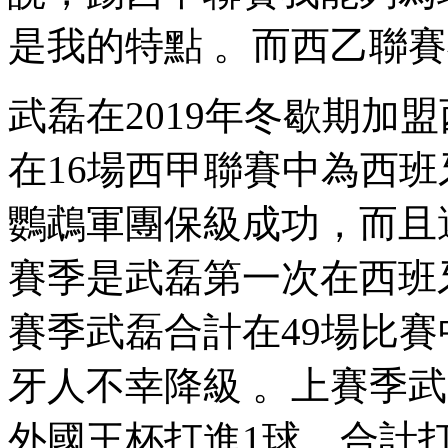
是我的特點 。而西乙聯賽
武磊在2019年冬歇期加盟西班牙
在16場西甲聯賽中為西班牙
鸚鵡軍團保級成功，而且還拿
賽季是武磊第一次在西班牙
賽季武磊合計在49場比賽中
牙人不幸降級 。上賽季
外國王杯打進1球，合計打進3